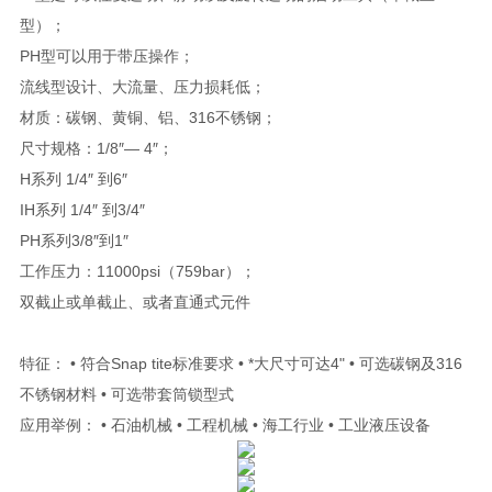
型）；
PH型可以用于带压操作；
流线型设计、大流量、压力损耗低；
材质：碳钢、黄铜、铝、316不锈钢；
尺寸规格：1/8″— 4″；
H系列 1/4″ 到6″
IH系列 1/4″ 到3/4″
PH系列3/8″到1″
工作压力：11000psi（759bar）；
双截止或单截止、或者直通式元件
特征： • 符合Snap tite标准要求 • *大尺寸可达4" • 可选碳钢及316
不锈钢材料 • 可选带套筒锁型式
应用举例： • 石油机械 • 工程机械 • 海工行业 • 工业液压设备