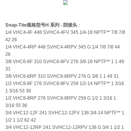
Snap-Tite规格型号H 系列 - 阴接头
：
1/4 VHC4-4F 448 SVHC4-4FV 345 1/4-18 NPTF** 7/8 7/8
42 26
1/4 VHC4-4RP 448 SVHC4-4RPV 345 G 1/4 7/8 7/8 44
26
3/8 VHC6-6F 310 SVHC6-6FV 276 3/8-18 NPTF** 1 1 49
31
3/8 VHC6-6RP 310 SVHC6-6RPV 276 G 3/8 1 1 49 31
1/2 VHC8-8F 276 SVHC8-8FV 259 1/2-14 NPTF** 1 3/16
1 3/16 53 36
1/2 VHC8-8RP 276 SVHC8-8RPV 259 G 1/2 1 3/16 1
3/16 55 36
3/4 VHC12-12F 241 SVHC12-12FV 138 3/4-14 NPTF** 1
1/2 1 1/2 62 42
3/4 VHC12-12RP 241 SVHC12-12RPV 138 G 3/4 1 1/2 1