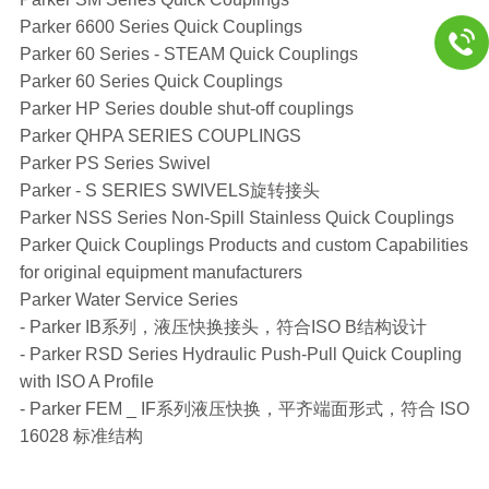
Parker 6600 Series Quick Couplings
Parker 60 Series - STEAM Quick Couplings
Parker 60 Series Quick Couplings
Parker HP Series double shut-off couplings
Parker QHPA SERIES COUPLINGS
Parker PS Series Swivel
Parker - S SERIES SWIVELS旋转接头
Parker NSS Series Non-Spill Stainless Quick Couplings
Parker Quick Couplings Products and custom Capabilities
for original equipment manufacturers
Parker Water Service Series
- Parker IB系列，液压快换接头，符合ISO B结构设计
- Parker RSD Series Hydraulic Push-Pull Quick Coupling
with ISO A Profile
- Parker FEM _ IF系列液压快换，平齐端面形式，符合 ISO
16028 标准结构