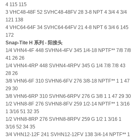
4 115 115
3 VHC48-48F 52 SVHC48-48FV 28 3-8 NPT 4 3/4 4 3/4
121 138
4 VHC64-64F 34 SVHC64-64FV 21 4-8 NPT 6 3/4 6 145
172
Snap-Tite
H 系列 - 阳接头
1/4 VHN4-4F 448 SVHN4-4FV 345 1/4-18 NPTF** 7/8 7/8
41 26 26
1/4 VHN4-4RP 448 SVHN4-4RPV 345 G 1/4 7/8 7/8 43
28 26
3/8 VHN6-6F 310 SVHN6-6FV 276 3/8-18 NPTF** 1 1 47
29 30
3/8 VHN6-6RP 310 SVHN6-6RPV 276 G 3/8 1 1 47 29 30
1/2 VHN8-8F 276 SVHN8-8FV 259 1/2-14 NPTF** 1 3/16
1 3/16 51 32 35
1/2 VHN8-8RP 276 SVHN8-8RPV 259 G 1/2 1 3/16 1
3/16 52 34 35
3/4 VHN12-12F 241 SVHN12-12FV 138 3/4-14 NPTF** 1