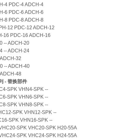
PH-4 PDC-4 ADCH-4
PH-6 PDC-6 ADCH-6
PH-8 PDC-8 ADCH-8
MPH-12 PDC-12 ADCH-12
H-16 PDC-16 ADCH-16
20 -- ADCH-20
24 -- ADCH-24
- ADCH-32
40 -- ADCH-40
- ADCH-48
列 - 替换部件
HC4-SPK VHN4-SPK --
HC6-SPK VHN6-SPK --
HC8-SPK VHN8-SPK --
VHC12-SPK VHN12-SPK --
C16-SPK VHN16-SPK --
9 VHC20-SPK VHC20-SPK H20-55A
9 VHC24-SPK VHC24-SPK H24-55A