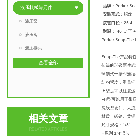
品牌
：Parker Sna
液压机械与元件
安装形式
：螺纹
液压泵
接管口径
：25.4
耐温
：-40°C 至 +
液压阀
Parker Snap-T
液压接头
Snap-Tite产品特
查看全部
传统的球锁两件式
球锁式一按即连结
结构紧凑，重量轻
IH型是可以往复
PH型可以用于带
流线型设计、大流
相关文章
材质：碳钢、黄铜
尺寸规格：1/8″— 
RELATED ARTICLES
H系列 1/4″ 到6″