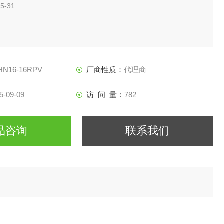
5-31
HN16-16RPV
厂商性质：
代理商
5-09-09
访 问 量：
782
品咨询
联系我们