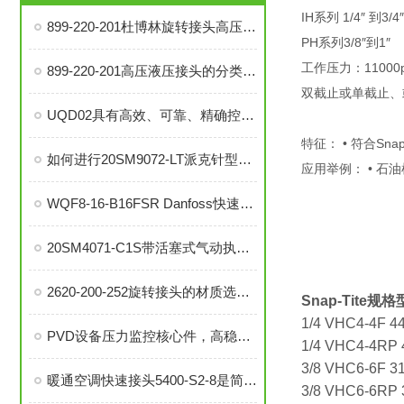
IH系列 1/4″ 到3/4″
899-220-201杜博林旋转接头高压液压接头的安装、调试与维护技巧
PH系列3/8″到1″
工作压力：11000p
899-220-201高压液压接头的分类和注意事项
双截止或单截止、
UQD02具有高效、可靠、精确控制温度等优势
特征： • 符合Sna
如何进行20SM9072-LT派克针型阀的故障排查与解决措施？
应用举例： • 石油
WQF8-16-B16FSR Danfoss快速接头是提升效率的工业连接解决方案
20SM4071-C1S带活塞式气动执行器中压针阀在自动化系统中的角色与功能
2620-200-252旋转接头的材质选择与耐用性分析
Snap-Tite规
1/4 VHC4-4F 44
PVD设备压力监控核心件，高稳定性压力开关现货秒发
1/4 VHC4-4RP 4
3/8 VHC6-6F 31
暖通空调快速接头5400-S2-8是简便安装、可靠密封的理想选择
3/8 VHC6-6RP 