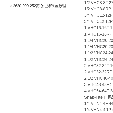
1/2 VHC8-8F 27
2620-200-252离心过滤装置原理、构造和使用方法说明
1/2 VHC8-8RP 2
3/4 VHC12-12F 
3/4 VHC12-12RP
1 VHC16-16F 13
1 VHC16-16RP 
1 1/4 VHC20-20
1 1/4 VHC20-2
1 1/2 VHC24-24
1 1/2 VHC24-24
2 VHC32-32F 10
2 VHC32-32RP 
2 1/2 VHC40-40
3 VHC48-48F 52
4 VHC64-64F 3
Snap-Tite
H 系
1/4 VHN4-4F 44
1/4 VHN4-4RP 4