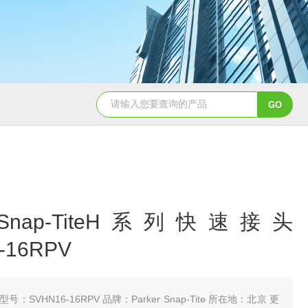
5347信德迈代理Parker 45度绝缘防水接头
5353
r Snap-TiteH系列快速接头
-16RPV
号：SVHN16-16RPV 品牌：Parker Snap-Tite 所在地：北京 更