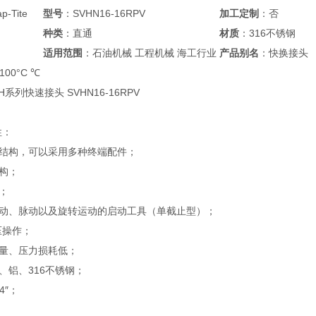
p-Tite
型号
：SVHN16-16RPV
加工定制
：否
种类
：直通
材质
：316不锈钢
适用范围
：石油机械 工程机械 海工行业
产品别名
：快换接头
100°C ℃
ite H系列快速接头 SVHN16-16RPV
性：
结构，可以采用多种终端配件；
构；
；
运动、脉动以及旋转运动的启动工具（单截止型）；
压操作；
量、压力损耗低；
、铝、316不锈钢；
4″；