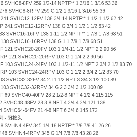
6 SVHC8-8FV 259 1/2-14 NPTF** 1 3/16 1 3/16 53 36
76 SVHC8-8RPV 259 G 1/2 1 3/16 1 3/16 55 36
241 SVHC12-12FV 138 3/4-14 NPTF** 1 1/2 1 1/2 62 42
 241 SVHC12-12RPV 138 G 3/4 1 1/2 1 1/2 63 42
8 SVHC16-16FV 138 1-11 1/2 NPTF** 1 7/8 1 7/8 68 51
138 SVHC16-16RPV 138 G 1 1 7/8 1 7/8 68 51
F 121 SVHC20-20FV 103 1 1/4-11 1/2 NPT 2 2 90 56
0RP 121 SVHC20-20RPV 103 G 1 1/4 2 2 90 56
F 103 SVHC24-24FV 103 1 1/2-11 1/2 NPT 2 3/4 2 1/2 83 70
RP 103 SVHC24-24RPV 103 G 1 1/2 2 3/4 2 1/2 83 70
3 SVHC32-32FV 34 2-11 1/2 NPT 3 3/4 3 1/2 100 89
103 SVHC32-32RPV 34 G 2 3 3/4 3 1/2 100 89
F 69 SVHC40-40FV 28 2 1/2-8 NPT 4 1/2 4 115 115
 SVHC48-48FV 28 3-8 NPT 4 3/4 4 3/4 121 138
4 SVHC64-64FV 21 4-8 NPT 6 3/4 6 145 172
列 - 阳接头
8 SVHN4-4FV 345 1/4-18 NPTF** 7/8 7/8 41 26 26
48 SVHN4-4RPV 345 G 1/4 7/8 7/8 43 28 26