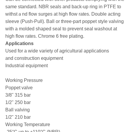
same standard. NBR seals and back-up ring in PTFE to
withstａnd flow surges at high flow rates. Double acting
sleeve (Push-Pull). Ball or three-part poppet style valving
with a molded shaped seal to prevent seal washout at
high flow rates. Chrome 6 free plating.
Applications
Used for a wide variety of agricultural applications
and construction equipment
Industrial equipment
Working Pressure
Poppet valve
3/8" 315 bar
1/2" 250 bar
Ball valving
1/2" 210 bar
Working Temperature
-25°C up to +110°C (NBR)