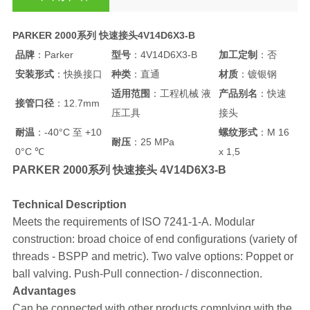
PARKER 2000系列 快速接头4V14D6X3-B
品牌
：Parker
型号
：4V14D6X3-B
加工定制
：否
安装形式
：快换接口
种类
：直通
材质
：镀银钢
适用范围
：工程机械 液
产品别名
：快速
接管口径
：12.7mm
压工具
接头
耐温
：-40°C 至 +10
螺纹形式
：M 16
耐压
：25 MPa
0°C ℃
x 1,5
PARKER 2000系列 快速接头 4V14D6X3-B
Technical Description
Meets the requirements of ISO 7241-1-A. Modular
construction: broad choice of end configurations (variety of
threads - BSPP and metric). Two valve options: Poppet or
ball valving. Push-Pull connection- / disconnection.
Advantages
Can be connected with other products complying with the