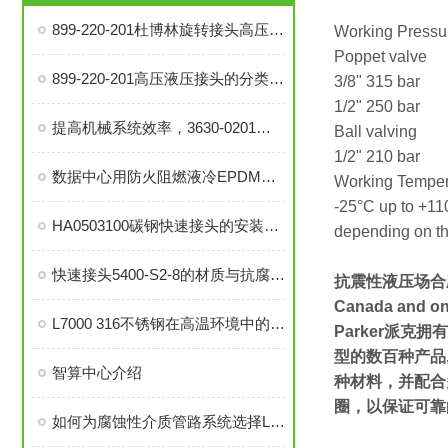
899-220-201杜博林旋转接头高压液压接头的安装、调试与维护技巧
Working Pressu
Poppet valve
899-220-201高压液压接头的分类和注意事项
3/8" 315 bar
1/2" 250 bar
提高机械系统效率，3630-0201旋转接头的优势分析
Ball valving
1/2" 210 bar
数据中心用防火阻燃液冷EPDM橡胶软管-UL94 V0认证
Working Temper
-25°C up to +1
HA0503100碳钢快速接头的安装与维护指南
depending on t
快速接头5400-S2-8的材质与抗腐蚀性探讨
抗震性液压场合
Canada and on 
L7000 316不锈钢在高温环境中的应用与性能分析
Parker派克
型的数百种产品, 
智算中心介绍
种材料，并配合
圈，以保证可靠
如何为腐蚀性介质管路系统选择L7000 316不锈钢部件？