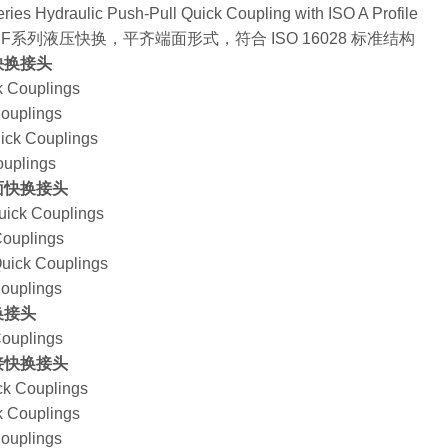
ries Hydraulic Push-Pull Quick Coupling with ISO A Profile
EM _ IF系列液压快换，平齐端面形式，符合 ISO 16028 标准结构
型快换接头
 Couplings
ouplings
ck Couplings
uplings
端面快换接头
ick Couplings
ouplings
ick Couplings
ouplings
快换接头
ouplings
连接快换接头
k Couplings
 Couplings
ouplings