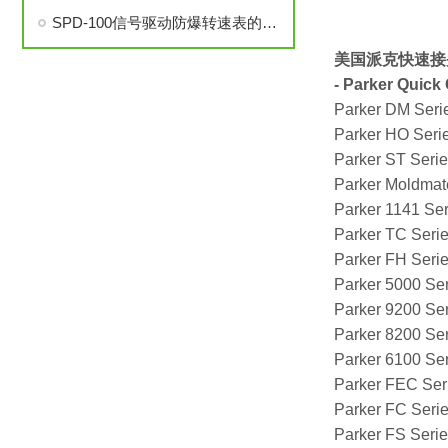
SPD-100信号驱动防爆转速表的安装与调试步骤详解
美国派克快速接
- Parker Quick
Parker DM Seri
Parker HO Seri
Parker ST Seri
Parker Moldmat
Parker 1141 Ser
Parker TC Seri
Parker FH Seri
Parker 5000 Se
Parker 9200 Se
Parker 8200 Se
Parker 6100 Se
Parker FEC Ser
Parker FC Seri
Parker FS Seri