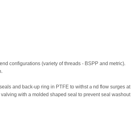
nd configurations (variety of threads - BSPP and metric).
n.
eals and back-up ring in PTFE to withstａnd flow surges at
le valving with a molded shaped seal to prevent seal washout