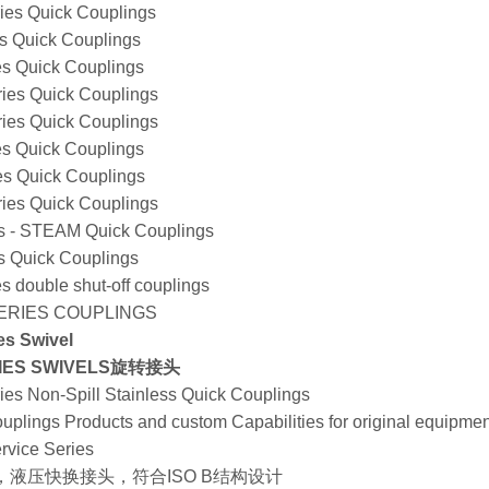
ies Quick Couplings
s Quick Couplings
es Quick Couplings
ries Quick Couplings
ries Quick Couplings
es Quick Couplings
es Quick Couplings
ries Quick Couplings
es - STEAM Quick Couplings
s Quick Couplings
s double shut-off couplings
SERIES COUPLINGS
es Swivel
SERIES SWIVELS旋转接头
es Non-Spill Stainless Quick Couplings
uplings Products and custom Capabilities for original equipme
rvice Series
IB系列，液压快换接头，符合ISO B结构设计