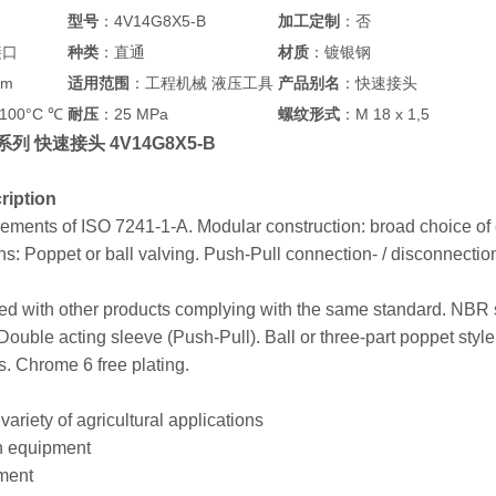
型号
：4V14G8X5-B
加工定制
：否
接口
种类
：直通
材质
：镀银钢
mm
适用范围
：工程机械 液压工具
产品别名
：快速接头
100°C ℃
耐压
：25 MPa
螺纹形式
：M 18 x 1,5
0系列 快速接头 4V14G8X5-B
ription
ements of ISO 7241-1-A. Modular construction: broad choice of e
s: Poppet or ball valving. Push-Pull connection- / disconnectio
d with other products complying with the same standard. NBR s
 Double acting sleeve (Push-Pull). Ball or three-part poppet sty
es. Chrome 6 free plating.
variety of agricultural applications
n equipment
pment