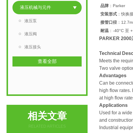
品牌
：Parker
液压机械与元件
安装形式
：快换
液压泵
接管口径
：12.7
耐温
：-40°C 至 +
液压阀
PARKER 200
液压接头
Technical Desc
Meets the requir
查看全部
Two valve option
Advantages
Can be connecte
high flow rates.
at high flow rat
Applications
Used for a wide 
相关文章
and constructio
RELATED ARTICLES
Industrial equi