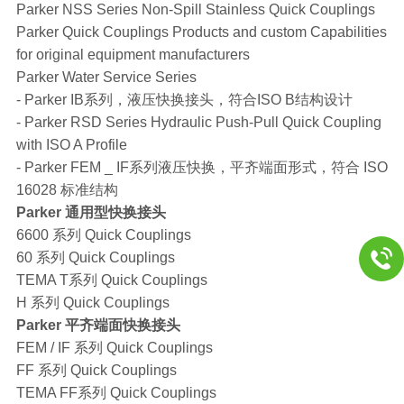
Parker NSS Series Non-Spill Stainless Quick Couplings
Parker Quick Couplings Products and custom Capabilities
for original equipment manufacturers
Parker Water Service Series
- Parker IB系列，液压快换接头，符合ISO B结构设计
- Parker RSD Series Hydraulic Push-Pull Quick Coupling
with ISO A Profile
- Parker FEM _ IF系列液压快换，平齐端面形式，符合 ISO
16028 标准结构
Parker 通用型快换接头
6600 系列 Quick Couplings
60 系列 Quick Couplings
TEMA T系列 Quick Couplings
H 系列 Quick Couplings
Parker 平齐端面快换接头
FEM / IF 系列 Quick Couplings
FF 系列 Quick Couplings
TEMA FF系列 Quick Couplings