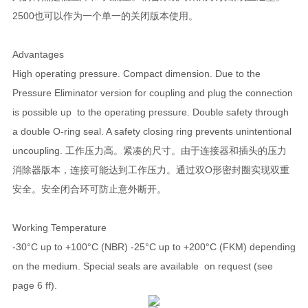
2500也可以作为一个单一的关闭版本使用。
Advantages
High operating pressure. Compact dimension. Due to the
Pressure Eliminator version for coupling and plug the connection
is possible up to the operating pressure. Double safety through
a double O-ring seal. A safety closing ring prevents unintentional
uncoupling. 工作压力高。紧凑的尺寸。由于连接器和插头的压力
消除器版本，连接可能达到工作压力。通过双O形密封圈实现双重
安全。安全闭合环可防止意外断开。
Working Temperature
-30°C up to +100°C (NBR) -25°C up to +200°C (FKM) depending
on the medium. Special seals are available on request (see
page 6 ff).