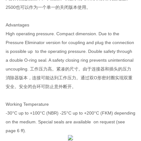
2500也可以作为一个单一的关闭版本使用。
Advantages
High operating pressure. Compact dimension. Due to the
Pressure Eliminator version for coupling and plug the connection
is possible up to the operating pressure. Double safety through
a double O-ring seal. A safety closing ring prevents unintentional
uncoupling. 工作压力高。紧凑的尺寸。由于连接器和插头的压力
消除器版本，连接可能达到工作压力。通过双O形密封圈实现双重
安全。安全闭合环可防止意外断开。
Working Temperature
-30°C up to +100°C (NBR) -25°C up to +200°C (FKM) depending
on the medium. Special seals are available on request (see
page 6 ff).