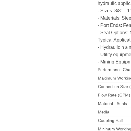
hydraulic applic
- Sizes: 3/8” – 1
- Materials: Stee
- Port Ends: F
- Seal Options: 
Typical Applicat
- Hydraulic hａn
- Utility equipm
- Mining Equip
Performance Chara
Maximum Working 
Connection Size (
Flow Rate (GPM)
Material - Seals
Media
Coupling Half
Minimum Working