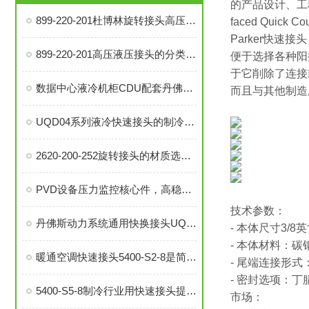
的产品设计、工程、
899-220-201杜博林旋转接头高压液压接头的安装、调试与维护技巧
faced Quick Co
Parker快速
899-220-201高压液压接头的分类和注意事项
便于选择各种阳
于它削除了连接
数据中心液冷机柜CDU配套丹佛斯MBT3252 型温度传感器
而且与其他制造
UQD04系列液冷快速接头的制冷剂选择、冷却效率和可靠性分析
2620-200-252旋转接头的材质选择与耐用性分析
PVD设备压力监控核心件，高稳定性压力开关现货秒发
技术参数：
丹佛斯动力系统通用快换接头UQD，实现数据中心高效液冷
- 本体尺寸3/8英
- 本体材料：碳
暖通空调快速接头5400-S2-8是简便安装、可靠密封的理想选择
- 尾端连接形式
- 密封选项：丁
5400-S5-8制冷行业用快速接头提升系统稳定性与操作便捷性
市场：