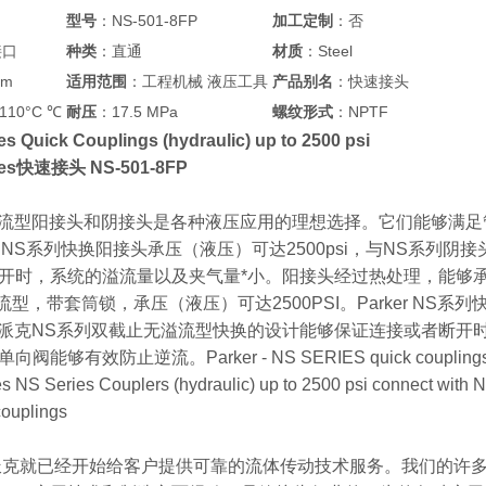
型号
：NS-501-8FP
加工定制
：否
接口
种类
：直通
材质
：Steel
mm
适用范围
：工程机械 液压工具
产品别名
：快速接头
110°C ℃
耐压
：17.5 MPa
螺纹形式
：NPTF
es Quick Couplings (hydraulic) up to 2500 psi
ries快速接头 NS-501-8FP
克无溢流型阳接头和阴接头是各种液压应用的理想选择。它们能够满
er NS系列快换阳接头承压（液压）可达2500psi，与NS系
开时，系统的溢流量以及夹气量*小。阳接头经过热处理，能够承受压
流型，带套筒锁，承压（液压）可达2500PSI。Parker NS系列快换
ker派克NS系列双截止无溢流型快换的设计能够保证连接或者断
有效防止逆流。Parker - NS SERIES quick couplings | Parker Q
s NS Series Couplers (hydraulic) up to 2500 psi connect with N
couplings
，派克就已经开始给客户提供可靠的流体传动技术服务。我们的许