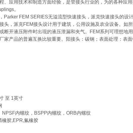
应用技术和制造方面经验，是管接头行业的，为的各种应用提供管接头。 Hydrau
uplings。
接头，Parker FEM SERIES无溢流型快速接头，派克快速接头的
接头，派克FEM接头设计用于建筑，公用设施及农业设备。如
或断开液压附件时出现的液压泄漏和夹气。FEM系列可理想地
厂家产品的普遍互换比较重要。阳接头：碳钢；表面处理：表面
寸 至 1英寸
钢
：NPSF内螺纹，BSPP内螺纹，ORB内螺纹
腈橡胶,EPR,氟橡胶