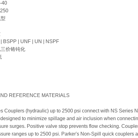
-40
250
流型
纹
BSPP | UNF | UN | NSPF
色三价铬钝化
流
AND REFERENCE MATERIALS
s Couplers (hydraulic) up to 2500 psi connect with NS Series Ni
 designed to minimize spillage and air inclusion when connecti
re surges. Positive valve stop prevents flow checking. Couplers
essure ranges up to 2500 psi. Parker's Non-Spill quick couplers a