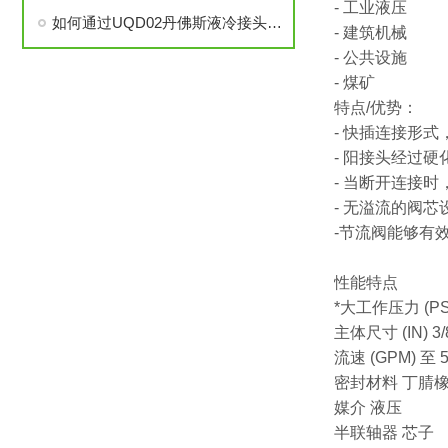
- 工业液压
如何通过UQD02丹佛斯液冷接头提升冷却系统的耐用性？
- 建筑机械
- 公共设施
- 煤矿
特点/优势：
- 快插连接形
- 阳接头经过
- 当断开连接
- 无溢流的阀
-节流阀能够有
性能特点
*大工作压力 (PSI
主体尺寸 (IN) 3/8
流速 (GPM) 至 
密封材料 丁腈
媒介 液压
半联轴器 芯子