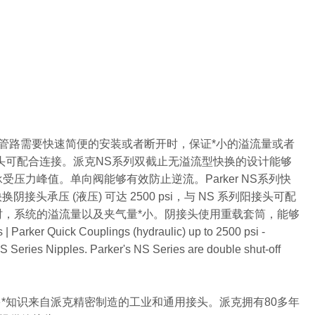
足管路需要快速简便的安装或者断开时，保证*小的溢流量或者
列阴接头可配合连接。派克NS系列双截止无溢流型快换的设计能够
力峰值。单向阀能够有效防止逆流。Parker NS系列快
阴接头承压 (液压) 可达 2500 psi，与 NS 系列阳接头可配
开时，系统的溢流量以及夹气量*小。阴接头使用重载套筒，能够
uick Couplings (hydraulic) up to 2500 psi -
S Series Nipples. Parker's NS Series are double shut-off
多*知识来自派克精密制造的工业和通用接头。派克拥有80多年