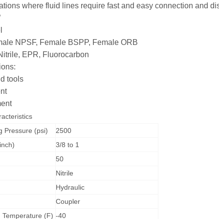
ations where fluid lines require fast and easy connection and di
”
l
emale NPSF, Female BSPP, Female ORB
Nitrile, EPR, Fluorocarbon
ions:
d tools
ent
ment
cteristics
Pressure (psi)
2500
inch)
3/8 to 1
50
Nitrile
Hydraulic
Coupler
 Temperature (F)
-40