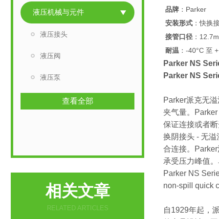
品牌
：Parker
液压机械与元件
安装形式
：快换
液压接头
接管口径
：12.7
耐温
：-40°C 至 +
液压阀
Parker NS Seri
Parker NS Se
液压泵
Parker派
查看全部
夹气量。Park
保证连接或者断
换阴接头 - 无溢
合连接。Par
承受压力峰值。单向阀能够
Parker NS Serie
non-spill quick 
相关文章
RELATED ARTICLES
自1929年起