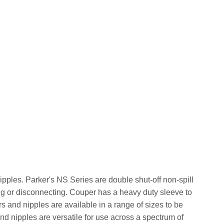
pples. Parker's NS Series are double shut-off non-spill
ng or disconnecting. Couper has a heavy duty sleeve to
 and nipples are available in a range of sizes to be
nd nipples are versatile for use across a spectrum of