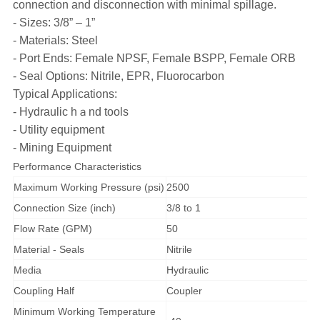
connection and disconnection with minimal spillage.
- Sizes: 3/8” – 1”
- Materials: Steel
- Port Ends: Female NPSF, Female BSPP, Female ORB
- Seal Options: Nitrile, EPR, Fluorocarbon
Typical Applications:
- Hydraulic hａnd tools
- Utility equipment
- Mining Equipment
Performance Characteristics
Maximum Working Pressure (psi)
2500
Connection Size (inch)
3/8 to 1
Flow Rate (GPM)
50
Material - Seals
Nitrile
Media
Hydraulic
Coupling Half
Coupler
Minimum Working Temperature