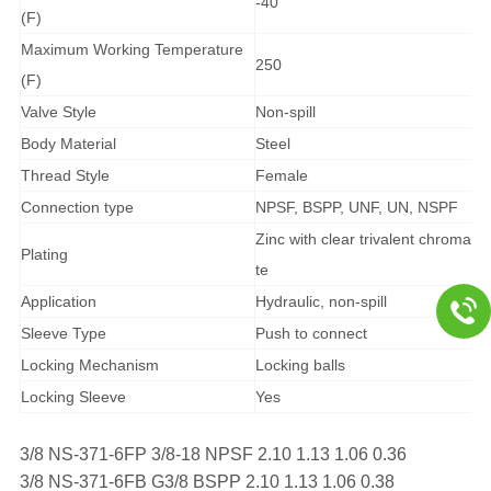
-40
(F)
Maximum Working Temperature
250
(F)
Valve Style
Non-spill
Body Material
Steel
Thread Style
Female
Connection type
NPSF, BSPP, UNF, UN, NSPF
Zinc with clear trivalent chroma
Plating
te
Application
Hydraulic, non-spill
Sleeve Type
Push to connect
Locking Mechanism
Locking balls
Locking Sleeve
Yes
3/8 NS-371-6FP 3/8-18 NPSF 2.10 1.13 1.06 0.36
3/8 NS-371-6FB G3/8 BSPP 2.10 1.13 1.06 0.38