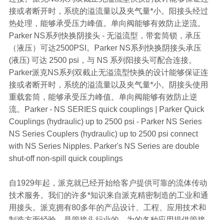
接或者断开时，系统的溢流量以及夹气量*小。阳接头经过
热处理，能够承受压力峰值。单向阀能够有效防止逆流。
Parker NS系列快换阴接头 - 无溢流型，带套筒锁，承压
（液压）可达2500PSI。Parker NS系列快换阴接头承压
(液压) 可达 2500 psi，与 NS 系列阳接头可配合连接。
Parker派克NS系列双截止无溢流型快换的设计能够保证连
接或者断开时，系统的溢流量以及夹气量*小。阴接头使用
重载套筒，能够承受压力峰值。单向阀能够有效防止逆
流。Parker - NS SERIES quick couplings | Parker Quick
Couplings (hydraulic) up to 2500 psi - Parker NS Series
NS Series Couplers (hydraulic) up to 2500 psi connect
with NS Series Nipples. Parker's NS Series are double
shut-off non-spill quick couplings
自1929年起，派克就已经开始给客户提供可靠的流体传动
技术服务。我们的许多*知识来自派克精密制造的工业和通
用接头。派克拥有80多年的产品设计、工程、应用技术和
制造方面经验，是管接头行业的，为的各种应用提供管接