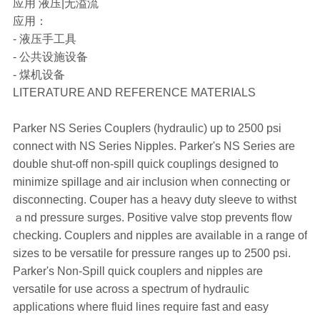
应用 液压|无溢流
应用：
- 液压手工具
- 公共设施设备
- 煤机设备
LITERATURE AND REFERENCE MATERIALS
Parker NS Series Couplers (hydraulic) up to 2500 psi
connect with NS Series Nipples. Parker's NS Series are
double shut-off non-spill quick couplings designed to
minimize spillage and air inclusion when connecting or
disconnecting. Couper has a heavy duty sleeve to withst
ａnd pressure surges. Positive valve stop prevents flow
checking. Couplers and nipples are available in a range of
sizes to be versatile for pressure ranges up to 2500 psi.
Parker's Non-Spill quick couplers and nipples are
versatile for use across a spectrum of hydraulic
applications where fluid lines require fast and easy