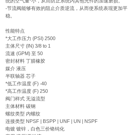
统的空气量*小，从而防止系统内其他元件的加速磨损。
-节流阀能够有效的阻止介质逆流，从而使系统表现更加平
稳。
性能特点
*大工作压力 (PSI) 2500
主体尺寸 (IN) 3/8 to 1
流速 (GPM) 至 50
密封材料 丁腈橡胶
媒介 液压
半联轴器 芯子
*低工作温度 (F) -40
*高工作温度 (F) 250
阀门样式 无溢流型
主体材料 碳钢
螺纹类型 内螺纹
连接类型 NPSF | BSPP | UNF | UN | NSPF
电镀 镀锌，白色三价铬钝化