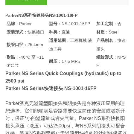
ParkerNS系列快速接头NS-1001-16FP
品牌
：Parker
型号
：NS-1001-16FP
加工定制
：否
安装形式
：快换接口
种类
：直通
材质
：Steel
适用范围
：工程机械 液
产品别名
：快速
接管口径
：25.4mm
压工具
接头
耐温
：-40°C 至 +11
螺纹形式
：NPS
耐压
：17.5 MPa
0°C ℃
F
Parker NS Series Quick Couplings (hydraulic) up to
2500 psi
Parker NS Series快速接头 NS-1001-16FP
Parker派克无溢流型阳接头和阴接头是各种液压应用的理
想选择。它们能够满足管路需要快速简便的安装或者断开
时，保证*小的溢流量或者夹气量。Parker NS系列快换阳
接头承压（液压）可达2500psi，与NS系列阴接头可配合
连接。派克NS系列双截止无溢流型快换的设计能够保证连