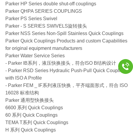
Parker HP Series double shut-off couplings
Parker QHPA SERIES COUPLINGS
Parker PS Series Swivel
Parker - S SERIES SWIVELS旋转接头
Parker NSS Series Non-Spill Stainless Quick Couplings
Parker Quick Couplings Products and custom Capabilities
for original equipment manufacturers
Parker Water Service Series
- Parker IB系列，液压快换接头，符合ISO B结构设计
- Parker RSD Series Hydraulic Push-Pull Quick Coupling
with ISO A Profile
- Parker FEM _ IF系列液压快换，平齐端面形式，符合 ISO
16028 标准结构
Parker 通用型快换接头
6600 系列 Quick Couplings
60 系列 Quick Couplings
TEMA T系列 Quick Couplings
H 系列 Quick Couplings