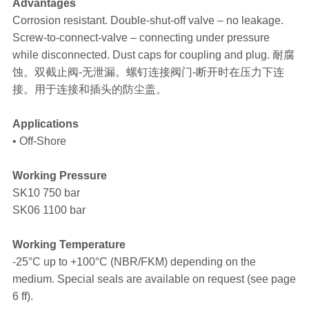
Advantages
Corrosion resistant. Double-shut-off valve – no leakage.
Screw-to-connect-valve – connecting under pressure
while disconnected. Dust caps for coupling and plug. 耐腐
蚀。双截止阀-无泄漏。螺钉连接阀门-断开时在压力下连
接。用于连接和插头的防尘盖。
Applications
• Off-Shore
Working Pressure
SK10 750 bar
SK06 1100 bar
Working Temperature
-25°C up to +100°C (NBR/FKM) depending on the
medium. Special seals are available on request (see page
6 ff).