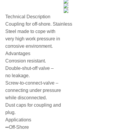
Technical Description
Coupling for off-shore. Stainless
Steel made to cope with
very high work pressure in
corrosive environment.
Advantages
Corrosion resistant.
Double-shut-off valve –
no leakage.
Screw-to-connect-valve –
connecting under pressure
while disconnected.
Dust caps for coupling and
plug.
Applications
••Off-Shore