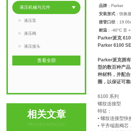
品牌
：Parker
液压机械与元件
安装形式
：快换
液压泵
接管口径
：19.0
耐温
：-40°C 至 +
液压阀
Parker派克 6
Parker 6100
液压接头
Parker派克
查看全部
型的数百种产品, 
种材料，并配合
圈，以保证可靠
6100 系列
螺纹连接型
特征：
相关文章
• 螺纹连接型快
RELATED ARTICLES
• 平齐端面阀芯