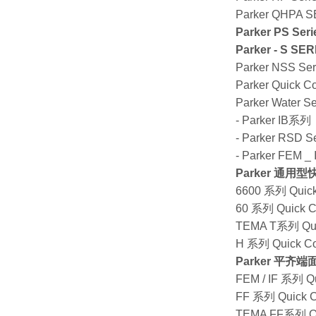
Parker QHPA 
Parker PS Seri
Parker - S 
Parker NSS Seri
Parker Quick Co
Parker Water Se
- Parker 
- Parker RSD Se
- Parker F
Parker 通用
6600 系列 Quick
60 系列 Quick C
TEMA T系列 Qui
H 系列 Quick Co
Parker 平齐
FEM / IF 系列 Qu
FF 系列 Quick C
TEMA FF系列 Qu