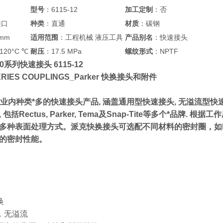
型号
：6115-12
加工定制
：否
接口
种类
：直通
材质
：碳钢
5mm
适用范围
：工程机械 液压工具
产品别名
：快速接头
120°C ℃
耐压
：17.5 MPa
螺纹形式
：NPTF
100系列快速接头 6115-12
 SERIES COUPLINGS_Parker 快换接头和附件
拥有业内种类*多的快速接头产品, 涵盖通用型快速接头, 无溢流型快
包括Rectus, Parker, Tema及Snap-Tite等多个*
多种表面处理方式。派克快换接头可选配不同材料的密封圈，如NBR
的密封性能。
换
，无溢流