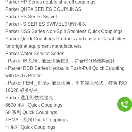
Parker HP Series double shut-off couplings
Parker QHPA SERIES COUPLINGS
Parker PS Series Swivel
Parker - S SERIES SWIVELS旋转接头
Parker NSS Series Non-Spill Stainless Quick Couplings
Parker Quick Couplings Products and custom Capabilities
for original equipment manufacturers
Parker Water Service Series
- Parker IB系列，液压快换接头，符合ISO B结构设计
- Parker RSD Series Hydraulic Push-Pull Quick Coupling
with ISO A Profile
- Parker FEM _ IF系列液压快换，平齐端面形式，符合 ISO
16028 标准结构
Parker 通用型快换接头
6600 系列 Quick Couplings
60 系列 Quick Couplings
TEMA T系列 Quick Couplings
H 系列 Quick Couplings