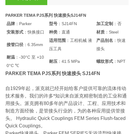
PARKER TEMA PJS系列 快速接头SJ14FN
品牌
：Parker
型号
：SJ14FN
加工定制
：否
安装形式
：快换接口
种类
：直通
材质
：Steel
适用范围
：工程机械 液
产品别名
：快速
接管口径
：6.35mm
压工具
接头
耐温
：-30°C 至 +10
耐压
：41.5 MPa
螺纹形式
：NPT
0°C ℃
PARKER TEMA PJS系列 快速接头 SJ14FN
自1929年起，派克就已经开始给客户提供可靠的流体传动
技术服务。我们的许多*知识来自派克精密制造的工业和通
用接头。派克拥有80多年的产品设计、工程、应用技术和
制造方面经验，是管接头行业的，为的各种应用提供管接
头。 Hydraulic Quick Couplings FEM Series Flush-faced
Quick Couplings。
Parker快速接头，Parker FEM SERIES无溢流型快速接