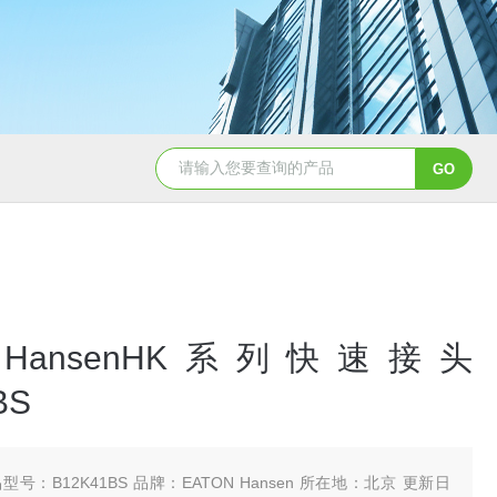
5347信德迈代理Parker 45度绝缘防水接头
5353
N HansenHK系列快速接头
BS
型号：B12K41BS 品牌：EATON Hansen 所在地：北京 更新日