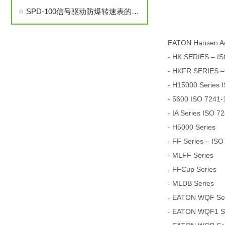
SPD-100信号驱动防爆转速表的安装与调试步骤详解
EATON Hansen A
- HK SERIES – IS
- HKFR SERIES –
- H15000 Series 
- 5600 ISO 7241-1
- IA Series ISO 7
- H5000 Series
- FF Series – ISO
- MLFF Series
- FFCup Series
- MLDB Series
- EATON WQF Seri
- EATON WQF1 Ser