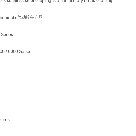
s stainless steel coupling is a flat face dry break coupling
 Pneumatic气动接头产品
 Series
000 / 6000 Series
Series