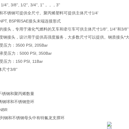
'', 3/8'', 1/2'', 3/4'', 1''，，，3''
铜和不锈钢可提供全尺寸。聚丙烯塑料可提供主体尺寸1/4'
NPT, BSP和SAE接头末端连接形式
的接头，专用于液化气燃料的叉车和牵引车可供主体尺寸1/8'', 1/4''和3/8''
强度钢接头，设计用于提供高强度服务，大多数尺寸可以提供。钢质接头*大可承受压力
力：3500 PSI, 205Bar
压力：5000 PSI, 350Bar
力：150 PSI, 11Bar
寸3/8''
，不锈钢和聚丙烯数量
不锈钢球和不锈钢垫环
NBR
KP系列钢和不锈钢母头中有特氟龙支撑环