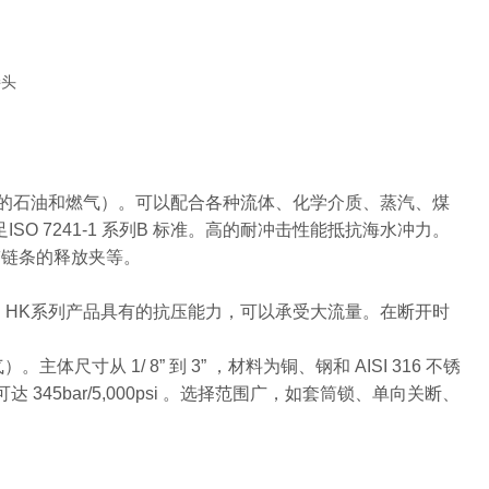
接头
和流动的石油和燃气）。可以配合各种流体、化学介质、蒸汽、煤
足ISO 7241-1 系列B 标准。高的耐冲击性能抵抗海水冲力。
及带链条的释放夹等。
双向关短。HK系列产品具有的抗压能力，可以承受大流量。在断开时
寸从 1/ 8” 到 3” ，材料为铜、钢和 AISI 316 不锈
 345bar/5,000psi 。选择范围广，如套筒锁、单向关断、