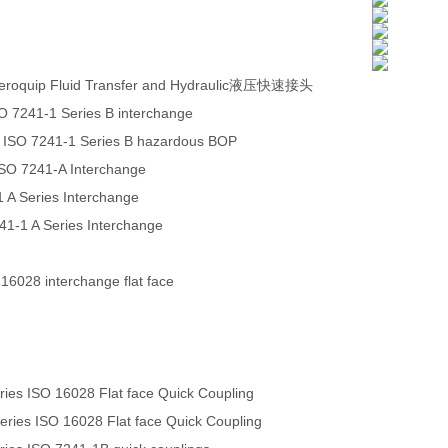
eroquip Fluid Transfer and Hydraulic液压快速接头
O 7241-1 Series B interchange
 ISO 7241-1 Series B hazardous BOP
ISO 7241-A Interchange
 A Series Interchange
241-1 A Series Interchange
 16028 interchange flat face
es ISO 16028 Flat face Quick Coupling
ies ISO 16028 Flat face Quick Coupling