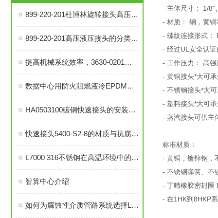
- 主体尺寸： 1/8'', 1/4
899-220-201杜博林旋转接头高压液压接头的安装、调试与维护技巧
- 材质： 钢，黄
- 螺纹连接形式： 
899-220-201高压液压接头的分类和注意事项
- 经过UL安全认证
提高机械系统效率，3630-0201旋转接头的优势分析
- 工作压力： 高
- 黄铜接头*大可承受压
数据中心用防火阻燃液冷EPDM橡胶软管-UL94 V0认证
- 不锈钢接头*大可承受
- 塑料接头*大可承受压
HA0503100碳钢快速接头的安装与维护指南
- 蒸汽接头可供主体尺
快速接头5400-S2-8的材质与抗腐蚀性探讨
标准材质：
L7000 316不锈钢在高温环境中的应用与性能分析
- 黄铜，镀锌钢
- 不锈钢弹簧、
智算中心介绍
- 丁晴橡胶密封圈 
- 在1HK到8H
如何为腐蚀性介质管路系统选择L7000 316不锈钢部件？