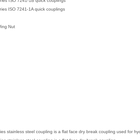
es ISO 7241-1B quick couplings
es ISO 7241-1A quick couplings
Wing Nut
s stainless steel coupling is a flat face dry break coupling used for hyd