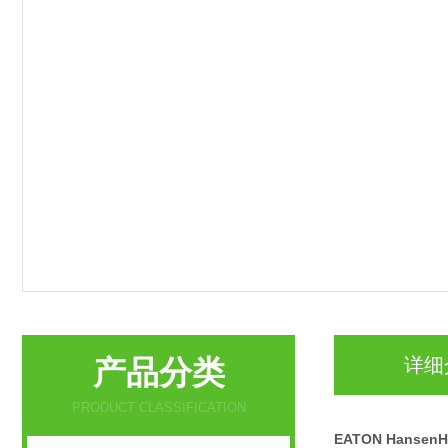
产品分类
详细
PRODUCT CLASSIFICATION
EATON Hanse