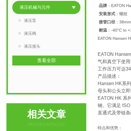
品牌
：EATON Ha
液压机械与元件
安装形式
：螺纹
液压泵
接管口径
：38mm
耐温
：-40°C to 
液压阀
EATON Hansen
液压接头
EATON H
查看全部
气和真空下使用。
工作压力可达34
产品描述：
Hansen H
母头和公头立即
EATON HK 
钢。它满足 ISO
相关文章
直通式及带链条
RELATED ARTICLES
特点和优势：