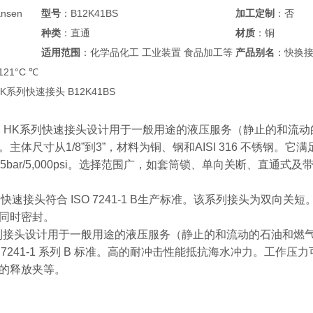
nsen
型号
：B12K41BS
加工定制
：否
种类
：直通
材质
：铜
适用范围
：化学品化工 工业装置 食品加工等
产品别名
：快换
+121°C ℃
 HK系列快速接头 B12K41BS
ansen HK系列快速接头设计用于一般用途的液压服务（静止的
主体尺寸从1/8”到3”，材料为铜、钢和AISI 316 不锈钢。它满
5bar/5,000psi。选择范围广，如套筒锁、单向关断、直通式
K系列快速接头符合 ISO 7241-1 B生产标准。该系列接头为
同时密封。
系列接头设计用于一般用途的液压服务（静止的和流动的石油和燃气）。主体尺
 7241-1 系列 B 标准。高的耐冲击性能抵抗海水冲力。工作压力可达
的释放夹等。