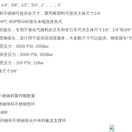
'', 3/8'', 1/2'', 3/4'', 1''，，，3''
铜和不锈钢可提供全尺寸。聚丙烯塑料可提供主体尺寸1/4'
NPT, BSP和SAE接头末端连接形式
的接头，专用于液化气燃料的叉车和牵引车可供主体尺寸1/8'', 1/4''和3/8''
强度钢接头，设计用于提供高强度服务，大多数尺寸可以提供。钢质接头*大可承受压力
力：3500 PSI, 205Bar
压力：5000 PSI, 350Bar
力：150 PSI, 11Bar
寸3/8''
，不锈钢和聚丙烯数量
不锈钢球和不锈钢垫环
NBR
KP系列钢和不锈钢母头中有特氟龙支撑环