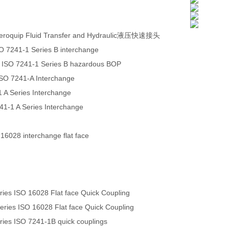
eroquip Fluid Transfer and Hydraulic液压快速接头
O 7241-1 Series B interchange
 ISO 7241-1 Series B hazardous BOP
ISO 7241-A Interchange
 A Series Interchange
241-1 A Series Interchange
 16028 interchange flat face
es ISO 16028 Flat face Quick Coupling
ies ISO 16028 Flat face Quick Coupling
es ISO 7241-1B quick couplings