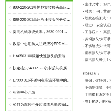
- 主体尺寸： 1/8'', 1/4
899-220-201杜博林旋转接头高压液压接头的安装、调试与维护技巧
- 材质： 钢，黄
- 螺纹连接形式： 
899-220-201高压液压接头的分类和注意事项
- 经过UL安全认证
提高机械系统效率，3630-0201旋转接头的优势分析
- 工作压力： 高
- 黄铜接头*大可承受压
数据中心用防火阻燃液冷EPDM橡胶软管-UL94 V0认证
- 不锈钢接头*大可承受
- 塑料接头*大可承受压
HA0503100碳钢快速接头的安装与维护指南
- 蒸汽接头可供主体尺
快速接头5400-S2-8的材质与抗腐蚀性探讨
标准材质：
L7000 316不锈钢在高温环境中的应用与性能分析
- 黄铜，镀锌钢
- 不锈钢弹簧、
智算中心介绍
- 丁晴橡胶密封圈 
- 在1HK到8H
如何为腐蚀性介质管路系统选择L7000 316不锈钢部件？