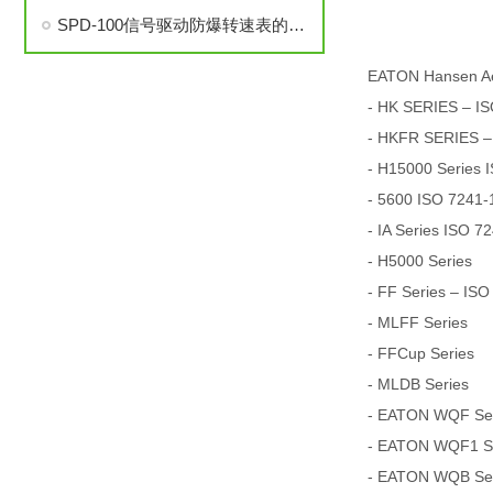
SPD-100信号驱动防爆转速表的安装与调试步骤详解
EATON Hansen A
- HK SERIES – IS
- HKFR SERIES –
- H15000 Series 
- 5600 ISO 7241-1
- IA Series ISO 7
- H5000 Series
- FF Series – ISO
- MLFF Series
- FFCup Series
- MLDB Series
- EATON WQF Seri
- EATON WQF1 Ser
- EATON WQB Seri