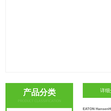
产品分类
详细
PRODUCT CLASSIFICATION
EATON Hanse