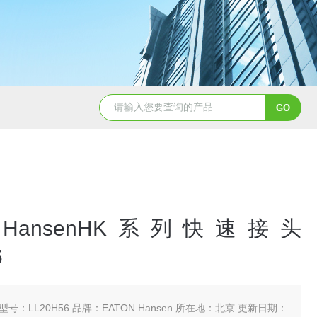
5347信德迈代理Parker 45度绝缘防水接头
5353
N HansenHK系列快速接头
6
型号：LL20H56 品牌：EATON Hansen 所在地：北京 更新日期：