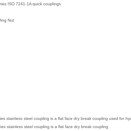
es ISO 7241-1A quick couplings
Wing Nut
s stainless steel coupling is a flat face dry break coupling used for hyd
s stainless steel coupling is a flat face dry break coupling