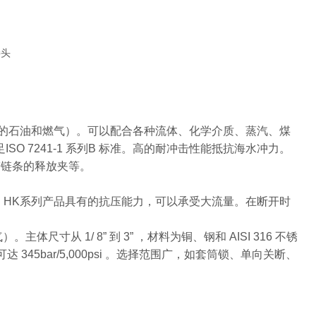
接头
和流动的石油和燃气）。可以配合各种流体、化学介质、蒸汽、煤
足ISO 7241-1 系列B 标准。高的耐冲击性能抵抗海水冲力。
及带链条的释放夹等。
双向关短。HK系列产品具有的抗压能力，可以承受大流量。在断开时
寸从 1/ 8” 到 3” ，材料为铜、钢和 AISI 316 不锈
 345bar/5,000psi 。选择范围广，如套筒锁、单向关断、