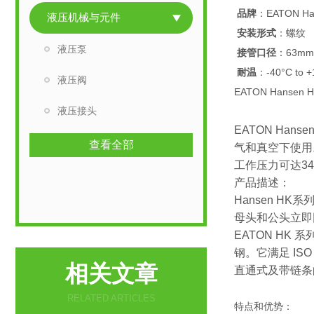
品牌
：EATON Ha
液压机械与元件
安装形式
：螺纹
液压泵
接管口径
：63mm
耐温
：-40°C to 
液压阀
EATON Hansen
液压接头
EATON H
查看全部
气和真空下使用。
工作压力可达34
产品描述：
Hansen H
母头和公头立即
EATON HK 
钢。它满足 ISO
相关文章
直通式及带链条
RELATED ARTICLES
特点和优势：