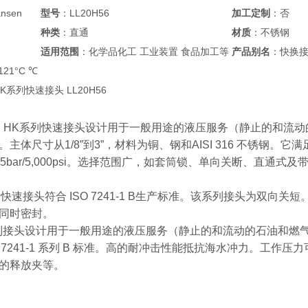
nsen
型号
：LL20H56
加工定制
：否
种类
：直通
材质
：不锈钢
适用范围
：化学品化工 工业装置 食品加工等
产品别名
：快换
+121°C ℃
 HK系列快速接头 LL20H56
ansen HK系列快速接头设计用于一般用途的液压服务（静止的
主体尺寸从1/8”到3”，材料为铜、钢和AISI 316 不锈钢。它满
5bar/5,000psi。选择范围广，如套筒锁、单向关断、直通式
K系列快速接头符合 ISO 7241-1 B生产标准。该系列接头为
同时密封。
系列接头设计用于一般用途的液压服务（静止的和流动的石油和燃气）。主体尺
 7241-1 系列 B 标准。高的耐冲击性能抵抗海水冲力。工作压力可达
的释放夹等。