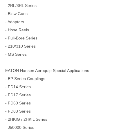
- 2RL/3RL Series
- Blow Guns
- Adapters
- Hose Reels
- Full-Bore Series
- 210/310 Series
- MS Series
EATON Hansen Aeroquip Special Applications
- EP Series Couplings
- FD14 Series
- FD17 Series
- FD69 Series
- FD83 Series
- 2HKIG / 2HKIL Series
- J50000 Series