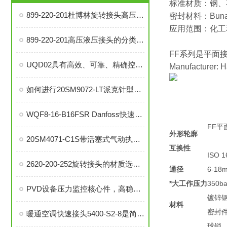
标准材质：钢、
899-220-201杜博林旋转接头高压液压接头的安装、调试与维护技巧
密封材料：Buna
应用范围：化工
899-220-201高压液压接头的分类和注意事项
FF系列是平面接头
UQD02具有高效、可靠、精确控制温度等优势
Manufacturer: 
如何进行20SM9072-LT派克针型阀的故障排查与解决措施？
WQF8-16-B16FSR Danfoss快速接头是提升效率的工业连接解决方案
FF平面
外形轮廓
20SM4071-C1S带活塞式气动执行器中压针阀在自动化系统中的角色与功能
互换性
ISO 
2620-200-252旋转接头的材质选择与耐用性分析
通径
6-18
*大工作压力
350bar
PVD设备压力监控核心件，高稳定性压力开关现货秒发
镀锌
材料
密封
暖通空调快速接头5400-S2-8是简便安装、可靠密封的理想选择
球锁