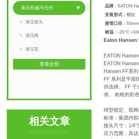
品牌
：EATON Ha
液压机械与元件
安装形式
：螺纹
液压接头
接管口径
：50mm
耐温
：-25°C +10
液压阀
Eaton Hans
液压泵
EATON Hansen
EATON Han
查看全部
Hansen FF系
FF 系列是平
供选择。 FF 干式接
准。 粗糙的彩
球型锁定、双阀
标准：集团内部标
相关文章
接头尺寸：1/4″
RELATED ARTICLES
压力范围：高达35