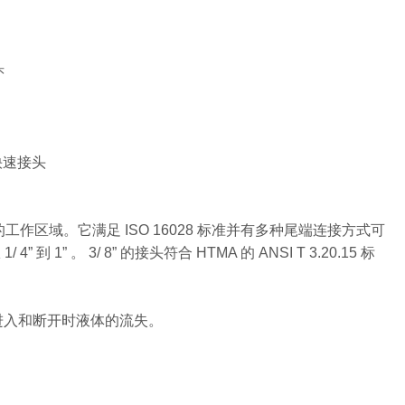
头
液压快速接头
区域。它满足 ISO 16028 标准并有多种尾端连接方式可
 1” 。 3/ 8” 的接头符合 HTMA 的 ANSI T 3.20.15 标
进入和断开时液体的流失。