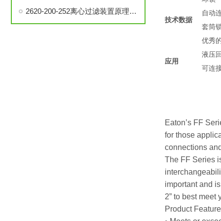
2620-200-252离心过滤装置原理、构造和使用方法说明
自动
技术数据
套筒
优秀
液压
应用
可连
Eaton’s FF Serie
for those appli
connections and
The FF Series i
interchangeabili
important and is
2” to best meet 
Product Featur