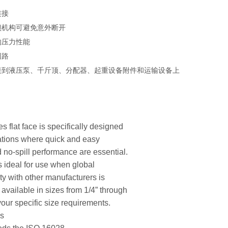
连接
锁机构可避免意外断开
的压力性能
回路
接到液压泵、千斤顶、分配器、起重设备附件和运输设备上
s flat face is specifically designed
cations where quick and easy
 no-spill performance are essential.
s ideal for use when global
ty with other manufacturers is
 available in sizes from 1/4” through
your specific size requirements.
es