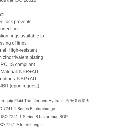
eds the ISO 16028
ct
ve lock prevents
onnection
ation rings available to
ssing of lines
ial: High-resistant
 zinc trivalent plating
, ROHS compliant
l Material: NBR+AU
l options: NBR+AU,
BR (upon request)
eroquip Fluid Transfer and Hydraulic液压快速接头
O 7241-1 Series B interchange
 ISO 7241-1 Series B hazardous BOP
ISO 7241-A Interchange