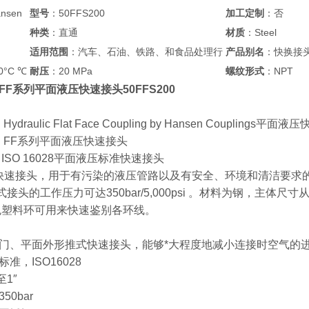
nsen
型号
：50FFS200
加工定制
：否
种类
：直通
材质
：Steel
适用范围
：汽车、石油、铁路、和食品处理行
产品别名
：快换接
0°C ℃
耐压
：20 MPa
螺纹形式
：NPT
en FF系列平面液压快速接头50FFS200
 Hydraulic Flat Face Coupling by Hansen Couplings平面
sen FF系列平面液压快速接头
列 ISO 16028平面液压标准快速接头
面快速接头，用于有污染的液压管路以及有安全、环境和清洁要求的工作
头的工作压力可达350bar/5,000psi 。材料为钢，主体尺寸从 1/ 4” 到
色塑料环可用来快速鉴别各环线。
门、平面外形推式快速接头，能够*大程度地减小连接时空气的
准，ISO16028
至1″
0bar