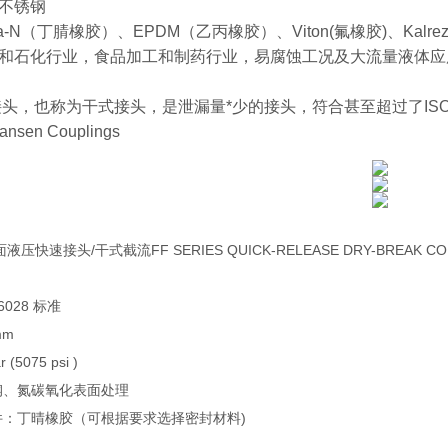
不锈钢
-N（丁腈橡胶）、EPDM（乙丙橡胶）、Viton(氟橡胶)、Kalre
和石化行业，食品加工和制药行业，易腐蚀工况及大流量液体应
，也称为干式接头，是泄漏量*少的接头，符合甚至超过了ISO 16028
Hansen Couplings
液压快速接头/干式截流FF SERIES QUICK-RELEASE DRY-BREAK CO
16028 标准
mm
 (5075 psi )
钢、氮碳氧化表面处理
件：丁晴橡胶（可根据要求选择密封材料)