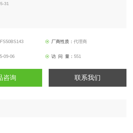
5-31
FFS50BS143
厂商性质：
代理商
5-09-06
访 问 量：
551
品咨询
联系我们