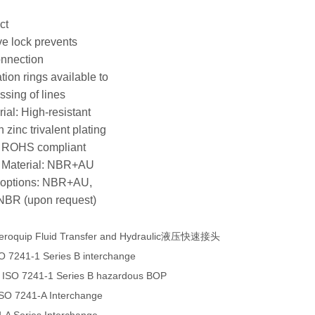
ct
ve lock prevents
onnection
ation rings available to
ssing of lines
ial: High-resistant
 zinc trivalent plating
, ROHS compliant
l Material: NBR+AU
l options: NBR+AU,
BR (upon request)
eroquip Fluid Transfer and Hydraulic液压快速接头
O 7241-1 Series B interchange
 ISO 7241-1 Series B hazardous BOP
ISO 7241-A Interchange