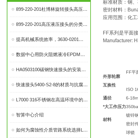
标准材质：钢、
899-220-201杜博林旋转接头高压液压接头的安装、调试与维护技巧
密封材料：Buna
应用范围：化工
899-220-201高压液压接头的分类和注意事项
FF系列是平面接头
提高机械系统效率，3630-0201旋转接头的优势分析
Manufacturer: 
数据中心用防火阻燃液冷EPDM橡胶软管-UL94 V0认证
HA0503100碳钢快速接头的安装与维护指南
FF平面
外形轮廓
快速接头5400-S2-8的材质与抗腐蚀性探讨
互换性
ISO 
通径
6-18
L7000 316不锈钢在高温环境中的应用与性能分析
*大工作压力
350bar
智算中心介绍
镀锌
材料
密封
如何为腐蚀性介质管路系统选择L7000 316不锈钢部件？
球锁