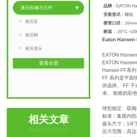
品牌
：EATON Ha
液压机械与元件
安装形式
：螺纹
液压泵
接管口径
：16mm
耐温
：-20°C +20
液压阀
Eaton Hans
液压接头
EATON Hansen
EATON Han
查看全部
Hansen FF系
FF 系列是平
供选择。 FF 干式接
准。 粗糙的彩
球型锁定、双阀
标准：集团内部标
相关文章
接头尺寸：1/4″
RELATED ARTICLES
压力范围：高达35