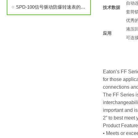
自动
SPD-100信号驱动防爆转速表的安装与调试步骤详解
技术数据
套筒
优秀
液压
应用
可连
Eaton’s FF Serie
for those appli
connections and
The FF Series i
interchangeabili
important and is
2” to best meet 
Product Featur
• Meets or exce