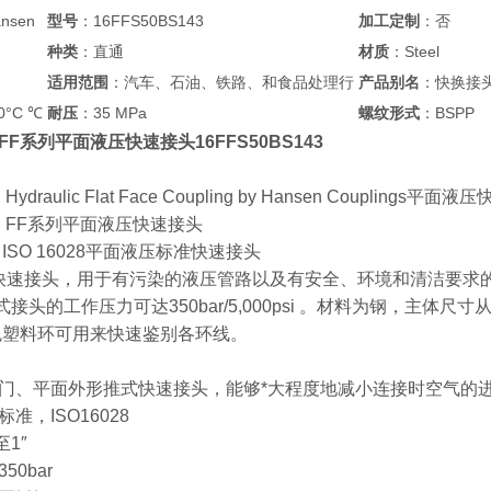
nsen
型号
：16FFS50BS143
加工定制
：否
种类
：直通
材质
：Steel
适用范围
：汽车、石油、铁路、和食品处理行
产品别名
：快换接
0°C ℃
耐压
：35 MPa
螺纹形式
：BSPP
en FF系列平面液压快速接头16FFS50BS143
 Hydraulic Flat Face Coupling by Hansen Couplings平面
sen FF系列平面液压快速接头
列 ISO 16028平面液压标准快速接头
面快速接头，用于有污染的液压管路以及有安全、环境和清洁要求的工作
头的工作压力可达350bar/5,000psi 。材料为钢，主体尺寸从 1/ 4” 到
色塑料环可用来快速鉴别各环线。
门、平面外形推式快速接头，能够*大程度地减小连接时空气的
准，ISO16028
至1″
0bar