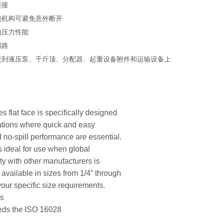
连接
锁机构可避免意外断开
的压力性能
回路
接到液压泵、千斤顶、分配器、起重设备附件和运输设备上
s flat face is specifically designed
cations where quick and easy
 no-spill performance are essential.
s ideal for use when global
ty with other manufacturers is
 available in sizes from 1/4” through
your specific size requirements.
es
eds the ISO 16028