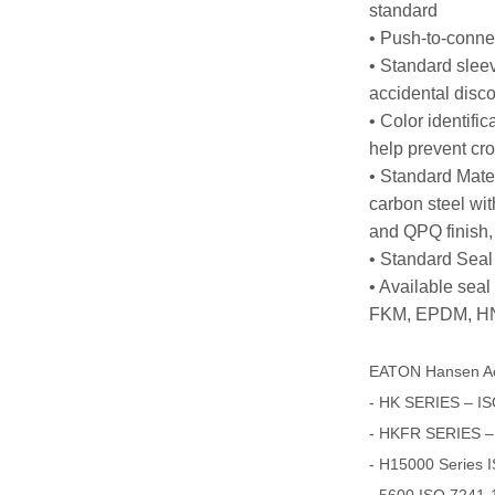
standard
• Push-to-conne
• Standard slee
accidental disc
• Color identific
help prevent cro
• Standard Mater
carbon steel with
and QPQ finish
• Standard Sea
• Available sea
FKM, EPDM, HN
EATON Hansen A
- HK SERIES – IS
- HKFR SERIES –
- H15000 Series 