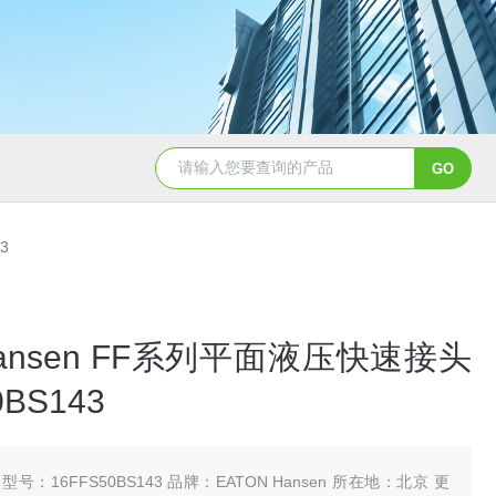
5347信德迈代理Parker 45度绝缘防水接头
5353
3
 Hansen FF系列平面液压快速接头
0BS143
型号：16FFS50BS143 品牌：EATON Hansen 所在地：北京 更