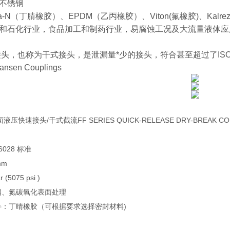
不锈钢
-N（丁腈橡胶）、EPDM（乙丙橡胶）、Viton(氟橡胶)、Kalre
和石化行业，食品加工和制药行业，易腐蚀工况及大流量液体应
，也称为干式接头，是泄漏量*少的接头，符合甚至超过了ISO 16028
Hansen Couplings
液压快速接头/干式截流FF SERIES QUICK-RELEASE DRY-BREAK CO
16028 标准
mm
 (5075 psi )
钢、氮碳氧化表面处理
件：丁晴橡胶（可根据要求选择密封材料)