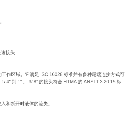
头
液压快速接头
区域。它满足 ISO 16028 标准并有多种尾端连接方式可
 1” 。 3/ 8” 的接头符合 HTMA 的 ANSI T 3.20.15 标
进入和断开时液体的流失。