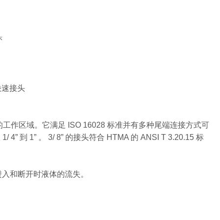
头
液压快速接头
区域。它满足 ISO 16028 标准并有多种尾端连接方式可
 1” 。 3/ 8” 的接头符合 HTMA 的 ANSI T 3.20.15 标
进入和断开时液体的流失。