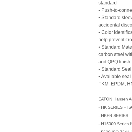
standard
• Push-to-conne
• Standard slee
accidental disc
• Color identific
help prevent cro
• Standard Mater
carbon steel with
and QPQ finish
• Standard Sea
• Available sea
FKM, EPDM, HN
EATON Hansen A
- HK SERIES – IS
- HKFR SERIES –
- H15000 Series 