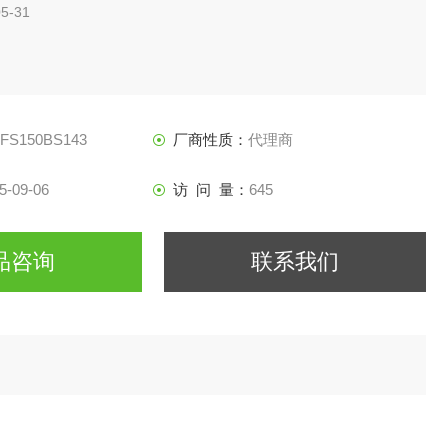
5-31
FFS150BS143
厂商性质：
代理商
5-09-06
访 问 量：
645
品咨询
联系我们