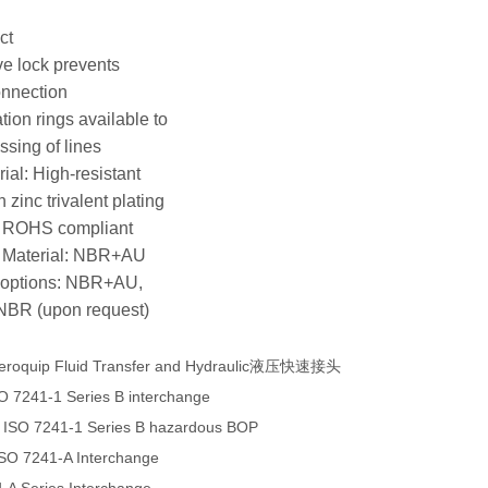
ct
ve lock prevents
onnection
ation rings available to
ssing of lines
ial: High-resistant
 zinc trivalent plating
, ROHS compliant
l Material: NBR+AU
l options: NBR+AU,
BR (upon request)
eroquip Fluid Transfer and Hydraulic液压快速接头
O 7241-1 Series B interchange
 ISO 7241-1 Series B hazardous BOP
ISO 7241-A Interchange