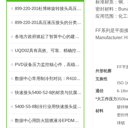
标准材质：钢、
899-220-201杜博林旋转接头高压液压接头的安装、调试与维护技巧
密封材料：Buna
应用范围：化工
899-220-201高压液压接头的分类和注意事项
FF系列是平面接头
各地方政府掀起了智算中心的建设热潮
Manufacturer: 
UQD02具有高效、可靠、精确控制温度等优势
PVD设备压力监控核心件，高稳定性压力开关现货秒发
FF平面
外形轮廓
数据中心常用制冷剂对比：R410a VS R134a
互换性
ISO 
通径
6-18
快速接头5400-S2-8的材质与抗腐蚀性探讨
*大工作压力
350bar
5400-S5-8制冷行业用快速接头提升系统稳定性与操作便捷性
镀锌
材料
密封
数据中心用防火阻燃液冷EPDM橡胶软管-UL94 V0认证
球锁