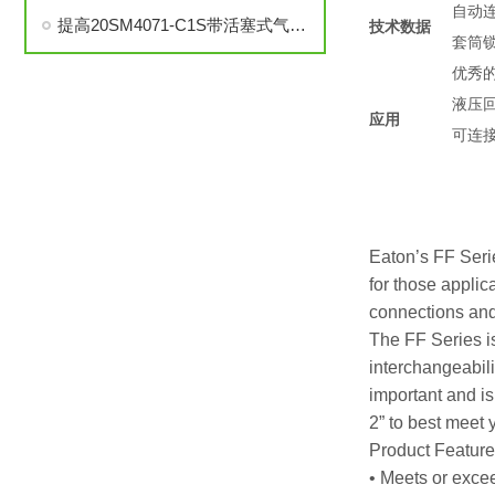
自动
提高20SM4071-C1S带活塞式气动执行器中压针阀性能的技巧
技术数据
套筒
优秀
液压
应用
可连
Eaton’s FF Serie
for those appli
connections and
The FF Series i
interchangeabili
important and is
2” to best meet 
Product Featur
• Meets or exce