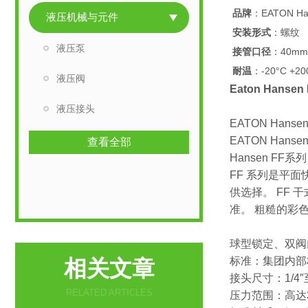
品牌
：EATON Ha
液压机械与元件
安装形式
：螺纹
液压泵
接管口径
：40mm
耐温
：-20°C +20
液压阀
Eaton Hans
液压接头
EATON Hansen
EATON Han
查看全部
Hansen FF系
FF 系列是平
供选择。 FF 干式接
准。 粗糙的彩
球型锁定、双阀
标准：集团内部标
相关文章
接头尺寸：1/4″
RELATED ARTICLES
压力范围：高达35