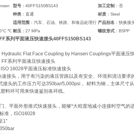
nsen
型号
：40FFS150BS143
加工定制
：否
种类
：直通
材质
：Steel
适用范围
：汽车、石油、铁路、和食品处理行
产品别名
：快换接
0°C ℃
耐压
：27 MPa
螺纹形式
：BSPP
en FF系列平面液压快速接头40FFS150BS143
 Hydraulic Flat Face Coupling by Hansen Couplings平面
sen FF系列平面液压快速接头
列 ISO 16028平面液压标准快速接头
面快速接头，用于有污染的液压管路以及有安全、环境和清洁要求的工作
头的工作压力可达350bar/5,000psi 。材料为钢，主体尺寸从 1/ 4” 到
色塑料环可用来快速鉴别各环线。
门、平面外形推式快速接头，能够*大程度地减小连接时空气的
准，ISO16028
至1″
0bar