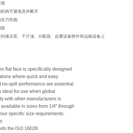
连接
锁机构可避免意外断开
的压力性能
回路
接到液压泵、千斤顶、分配器、起重设备附件和运输设备上
s flat face is specifically designed
cations where quick and easy
 no-spill performance are essential.
s ideal for use when global
ty with other manufacturers is
 available in sizes from 1/4” through
your specific size requirements.
es
eds the ISO 16028