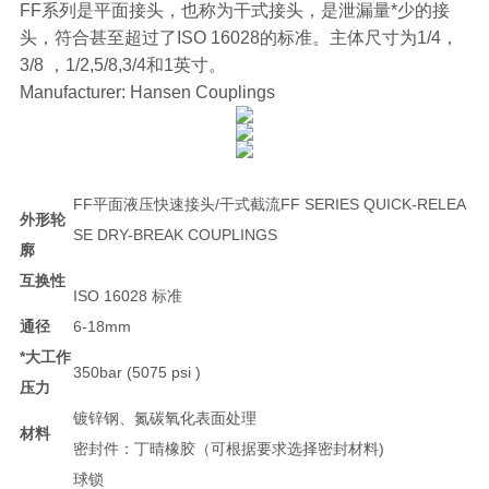
FF系列是平面接头，也称为干式接头，是泄漏量*少的接
头，符合甚至超过了ISO 16028的标准。主体尺寸为1/4，
3/8 ，1/2,5/8,3/4和1英寸。
Manufacturer: Hansen Couplings
FF平面液压快速接头/干式截流FF SERIES QUICK-RELEA
外形轮
SE DRY-BREAK COUPLINGS
廓
互换性
ISO 16028 标准
通径
6-18mm
*大工作
350bar (5075 psi )
压力
镀锌钢、氮碳氧化表面处理
材料
密封件：丁晴橡胶（可根据要求选择密封材料)
球锁