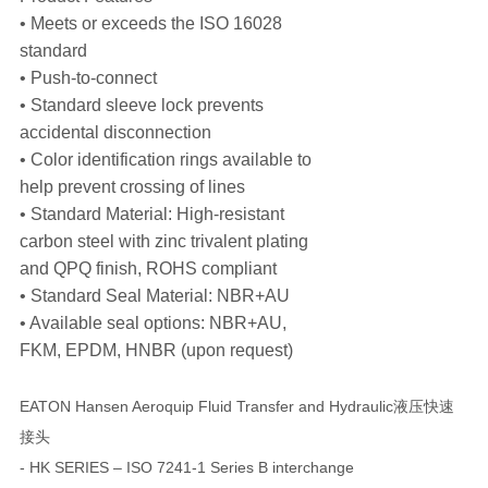
• Meets or exceeds the ISO 16028
standard
• Push-to-connect
• Standard sleeve lock prevents
accidental disconnection
• Color identification rings available to
help prevent crossing of lines
• Standard Material: High-resistant
carbon steel with zinc trivalent plating
and QPQ finish, ROHS compliant
• Standard Seal Material: NBR+AU
• Available seal options: NBR+AU,
FKM, EPDM, HNBR (upon request)
EATON Hansen Aeroquip Fluid Transfer and Hydraulic液压快速
接头
- HK SERIES – ISO 7241-1 Series B interchange