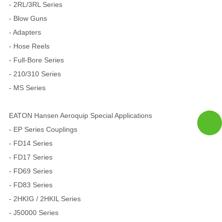
- 2RL/3RL Series
- Blow Guns
- Adapters
- Hose Reels
- Full-Bore Series
- 210/310 Series
- MS Series
EATON Hansen Aeroquip Special Applications
- EP Series Couplings
- FD14 Series
- FD17 Series
- FD69 Series
- FD83 Series
- 2HKIG / 2HKIL Series
- J50000 Series