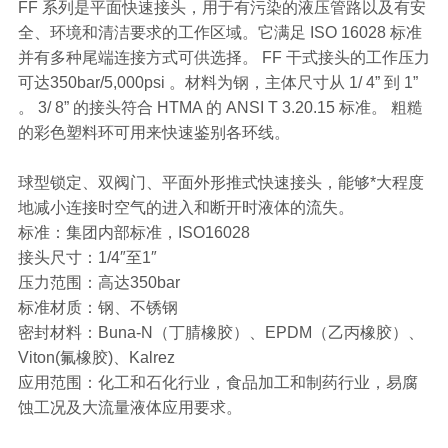
FF 系列是平面快速接头，用于有污染的液压管路以及有安
全、环境和清洁要求的工作区域。它满足 ISO 16028 标准
并有多种尾端连接方式可供选择。 FF 干式接头的工作压力
可达350bar/5,000psi 。材料为钢，主体尺寸从 1/ 4” 到 1”
。 3/ 8” 的接头符合 HTMA 的 ANSI T 3.20.15 标准。 粗糙
的彩色塑料环可用来快速鉴别各环线。
球型锁定、双阀门、平面外形推式快速接头，能够*大程度
地减小连接时空气的进入和断开时液体的流失。
标准：集团内部标准，ISO16028
接头尺寸：1/4″至1″
压力范围：高达350bar
标准材质：钢、不锈钢
密封材料：Buna-N（丁腈橡胶）、EPDM（乙丙橡胶）、
Viton(氟橡胶)、Kalrez
应用范围：化工和石化行业，食品加工和制药行业，易腐
蚀工况及大流量液体应用要求。