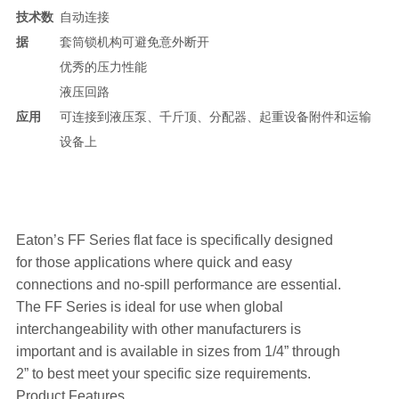
技术数
自动连接
据
套筒锁机构可避免意外断开
优秀的压力性能
液压回路
应用
可连接到液压泵、千斤顶、分配器、起重设备附件和运输
设备上
Eaton’s FF Series flat face is specifically designed
for those applications where quick and easy
connections and no-spill performance are essential.
The FF Series is ideal for use when global
interchangeability with other manufacturers is
important and is available in sizes from 1/4” through
2” to best meet your specific size requirements.
Product Features