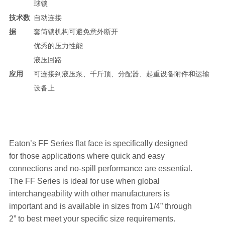
球锁
技术数
自动连接
据
套筒锁机构可避免意外断开
优秀的压力性能
液压回路
应用
可连接到液压泵、千斤顶、分配器、起重设备附件和运输
设备上
Eaton’s FF Series flat face is specifically designed
for those applications where quick and easy
connections and no-spill performance are essential.
The FF Series is ideal for use when global
interchangeability with other manufacturers is
important and is available in sizes from 1/4” through
2” to best meet your specific size requirements.