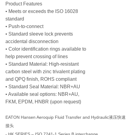
Product Features
• Meets or exceeds the ISO 16028
standard
• Push-to-connect
• Standard sleeve lock prevents
accidental disconnection
• Color identification rings available to
help prevent crossing of lines
• Standard Material: High-resistant
carbon steel with zinc trivalent plating
and QPQ finish, ROHS compliant
• Standard Seal Material: NBR+AU
• Available seal options: NBR+AU,
FKM, EPDM, HNBR (upon request)
EATON Hansen Aeroquip Fluid Transfer and Hydraulic液压快速
接头
- HK SERIES – ISO 7241-1 Series B interchange