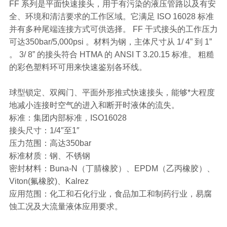
FF 系列是平面快速接头，用于有污染的液压管路以及有安
全、环境和清洁要求的工作区域。它满足 ISO 16028 标准
并有多种尾端连接方式可供选择。 FF 干式接头的工作压力
可达350bar/5,000psi 。材料为钢，主体尺寸从 1/ 4” 到 1”
。 3/ 8” 的接头符合 HTMA 的 ANSI T 3.20.15 标准。 粗糙
的彩色塑料环可用来快速鉴别各环线。
球型锁定、双阀门、平面外形推式快速接头，能够*大程度
地减小连接时空气的进入和断开时液体的流失。
标准：集团内部标准，ISO16028
接头尺寸：1/4″至1″
压力范围：高达350bar
标准材质：钢、不锈钢
密封材料：Buna-N（丁腈橡胶）、EPDM（乙丙橡胶）、
Viton(氟橡胶)、Kalrez
应用范围：化工和石化行业，食品加工和制药行业，易腐
蚀工况及大流量液体应用要求。