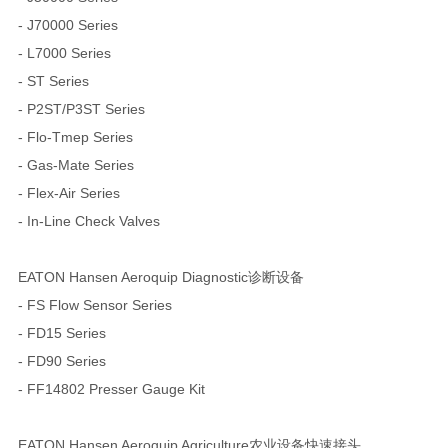
- J70000 Series
- L7000 Series
- ST Series
- P2ST/P3ST Series
- Flo-Tmep Series
- Gas-Mate Series
- Flex-Air Series
- In-Line Check Valves
EATON Hansen Aeroquip Diagnostic诊断设备
- FS Flow Sensor Series
- FD15 Series
- FD90 Series
- FF14802 Presser Gauge Kit
EATON Hansen Aeroquip Agriculture农业设备快速接头