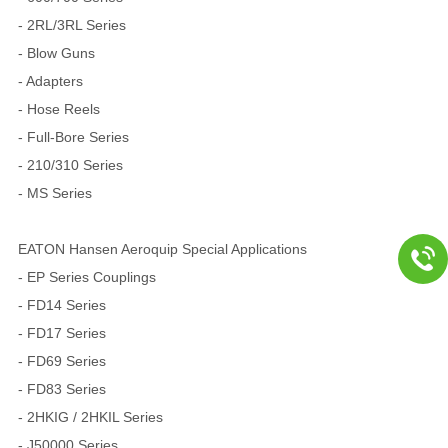
- 2RL/3RL Series
- Blow Guns
- Adapters
- Hose Reels
- Full-Bore Series
- 210/310 Series
- MS Series
EATON Hansen Aeroquip Special Applications
- EP Series Couplings
- FD14 Series
- FD17 Series
- FD69 Series
- FD83 Series
- 2HKIG / 2HKIL Series
- J50000 Series