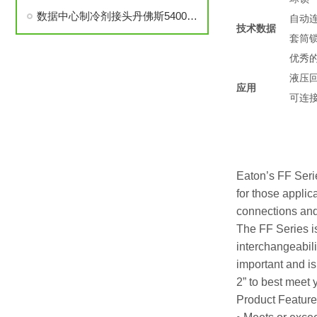
数据中心制冷剂接头丹佛斯5400系列接头
自动
技术数据
套筒
优秀
液压
应用
可连
Eaton’s FF Serie
for those appli
connections and
The FF Series i
interchangeabili
important and is
2” to best meet 
Product Featur