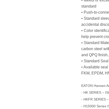
• Meets or exce
standard
• Push-to-conne
• Standard slee
accidental disc
• Color identific
help prevent cro
• Standard Mater
carbon steel with
and QPQ finish
• Standard Sea
• Available sea
FKM, EPDM, HN
EATON Hansen A
- HK SERIES – IS
- HKFR SERIES –
- H15000 Series 