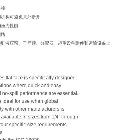
连接
锁机构可避免意外断开
的压力性能
回路
接到液压泵、千斤顶、分配器、起重设备附件和运输设备上
s flat face is specifically designed
cations where quick and easy
 no-spill performance are essential.
s ideal for use when global
ty with other manufacturers is
 available in sizes from 1/4” through
your specific size requirements.
es