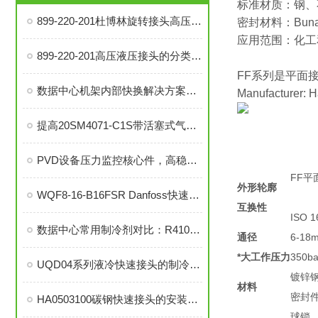
标准材质：钢、
899-220-201杜博林旋转接头高压液压接头的安装、调试与维护技巧
密封材料：Buna
应用范围：化工
899-220-201高压液压接头的分类和注意事项
FF系列是平面接头
数据中心机架内部快换解决方案UQDB液冷盲插接头
Manufacturer: 
提高20SM4071-C1S带活塞式气动执行器中压针阀性能的技巧
PVD设备压力监控核心件，高稳定性压力开关现货秒发
FF平面
外形轮廓
WQF8-16-B16FSR Danfoss快速接头是提升效率的工业连接解决方案
互换性
ISO 
数据中心常用制冷剂对比：R410a VS R134a
通径
6-18
*大工作压力
350bar
UQD04系列液冷快速接头的制冷剂选择、冷却效率和可靠性分析
镀锌
材料
密封
HA0503100碳钢快速接头的安装与维护指南
球锁