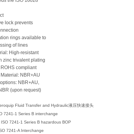
eds the ISO 16028
ct
ve lock prevents
onnection
ation rings available to
ssing of lines
ial: High-resistant
 zinc trivalent plating
, ROHS compliant
l Material: NBR+AU
l options: NBR+AU,
BR (upon request)
eroquip Fluid Transfer and Hydraulic液压快速接头
O 7241-1 Series B interchange
 ISO 7241-1 Series B hazardous BOP
ISO 7241-A Interchange