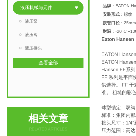
品牌
：EATON Ha
液压机械与元件
安装形式
：螺纹
液压泵
接管口径
：25mm
耐温
：-20°C +10
液压阀
Eaton Hans
液压接头
EATON Hansen
EATON Han
查看全部
Hansen FF系
FF 系列是平
供选择。 FF 干式接
准。 粗糙的彩
球型锁定、双阀
标准：集团内部标
相关文章
接头尺寸：1/4″
RELATED ARTICLES
压力范围：高达35