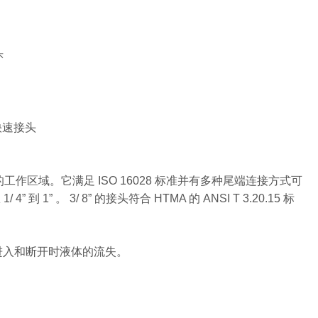
头
液压快速接头
区域。它满足 ISO 16028 标准并有多种尾端连接方式可
 1” 。 3/ 8” 的接头符合 HTMA 的 ANSI T 3.20.15 标
进入和断开时液体的流失。