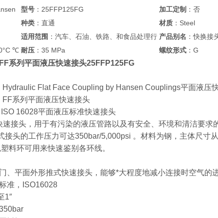
nsen
型号
：25FFP125FG
加工定制
：否
种类
：直通
材质
：Steel
适用范围
：汽车、石油、铁路、和食品处理行
产品别名
：快换接
0°C ℃
耐压
：35 MPa
螺纹形式
：G
en FF系列平面液压快速接头25FFP125FG
 Hydraulic Flat Face Coupling by Hansen Couplings平面
sen FF系列平面液压快速接头
列 ISO 16028平面液压标准快速接头
面快速接头，用于有污染的液压管路以及有安全、环境和清洁要求的工作
头的工作压力可达350bar/5,000psi 。材料为钢，主体尺寸从 1/ 4” 到
色塑料环可用来快速鉴别各环线。
门、平面外形推式快速接头，能够*大程度地减小连接时空气的
准，ISO16028
至1″
0bar