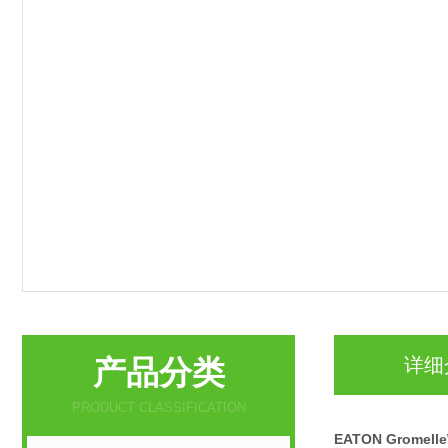
产品分类
详细
PRODUCT CLASSIFICATION
EATON Gromel