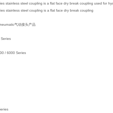
s stainless steel coupling is a flat face dry break coupling used for hyd
s stainless steel coupling is a flat face dry break coupling
 Pneumatic气动接头产品
 Series
000 / 6000 Series
Series