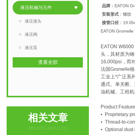
品牌
：EATON Gro
液压机械与元件
安装形式
：螺纹
液压接头
接管口径
：19.0
EATON Gromel
液压阀
EATON W6
液压泵
头，其材质为钢、F
16,000psi，
查看全部
法国Grome
工业上*广泛系列
通式、单关断、双
油机械、工程机
Product Featur
• Proprietary pro
相关文章
• Thread-to-conn
RELATED ARTICLES
• Optional dust