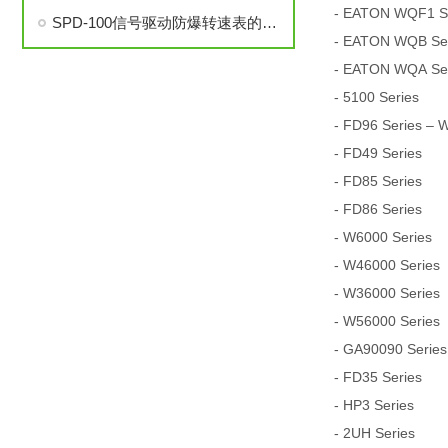
- EATON WQF1 Ser
SPD-100信号驱动防爆转速表的安装与调试步骤详解
- EATON WQB Seri
- EATON WQA Seri
- 5100 Series
- FD96 Series – 
- FD49 Series
- FD85 Series
- FD86 Series
- W6000 Series
- W46000 Series
- W36000 Series
- W56000 Series
- GA90090 Series
- FD35 Series
- HP3 Series
- 2UH Series