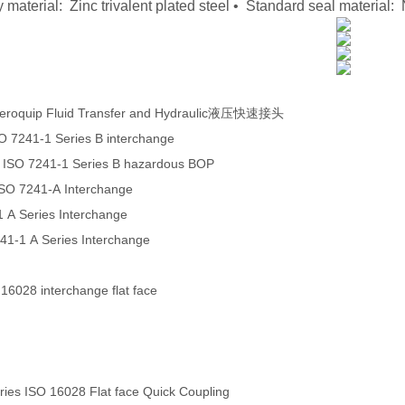
 material: Zinc trivalent plated steel • Standard seal materi
eroquip Fluid Transfer and Hydraulic液压快速接头
O 7241-1 Series B interchange
 ISO 7241-1 Series B hazardous BOP
ISO 7241-A Interchange
1 A Series Interchange
241-1 A Series Interchange
 16028 interchange flat face
es ISO 16028 Flat face Quick Coupling