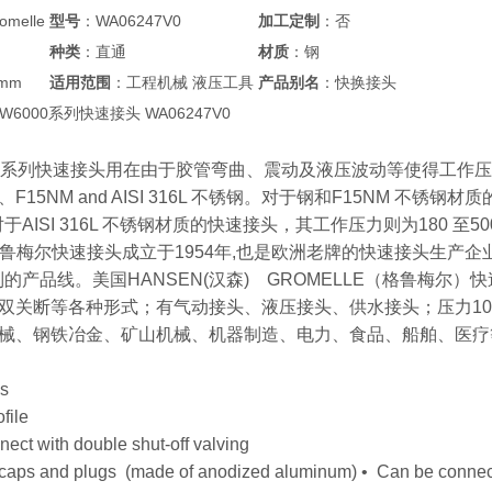
melle
型号
：WA06247V0
加工定制
：否
种类
：直通
材质
：钢
5mm
适用范围
：工程机械 液压工具
产品别名
：快换接头
le W6000系列快速接头 WA06247V0
000 系列快速接头用在由于胶管弯曲、震动及液压波动等使得工作
15NM and AISI 316L 不锈钢。对于钢和F15NM 不锈钢材质的
而对于AISI 316L 不锈钢材质的快速接头，其工作压力则为180 至500 
lle格鲁梅尔快速接头成立于1954年,也是欧洲老牌的快速接头生
的产品线。美国HANSEN(汉森) GROMELLE（格鲁梅尔）
关断等各种形式；有气动接头、液压接头、供水接头；压力10bar、100
械、钢铁冶金、矿山机械、机器制造、电力、食品、船舶、医疗
es
file
ect with double shut-off valving
 caps and plugs (made of anodized aluminum) • Can be connec