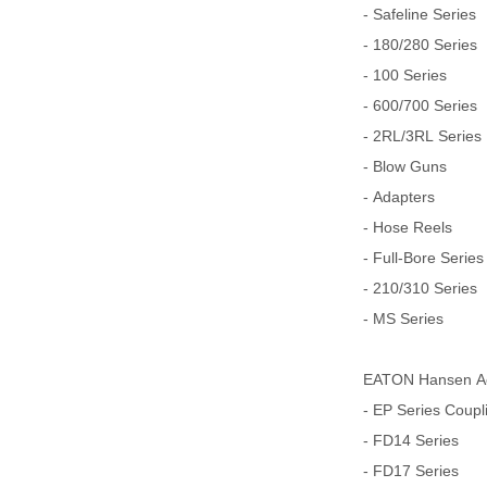
- Safeline Series
- 180/280 Series
- 100 Series
- 600/700 Series
- 2RL/3RL Series
- Blow Guns
- Adapters
- Hose Reels
- Full-Bore Series
- 210/310 Series
- MS Series
EATON Hansen Aer
- EP Series Coupl
- FD14 Series
- FD17 Series