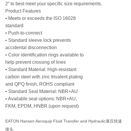
2” to best meet your specific size requirements.
Product Features
• Meets or exceeds the ISO 16028
standard
• Push-to-connect
• Standard sleeve lock prevents
accidental disconnection
• Color identification rings available to
help prevent crossing of lines
• Standard Material: High-resistant
carbon steel with zinc trivalent plating
and QPQ finish, ROHS compliant
• Standard Seal Material: NBR+AU
• Available seal options: NBR+AU,
FKM, EPDM, HNBR (upon request)
EATON Hansen Aeroquip Fluid Transfer and Hydraulic液压快速
接头