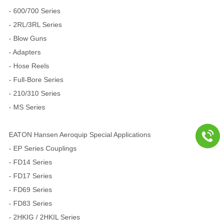
- 600/700 Series
- 2RL/3RL Series
- Blow Guns
- Adapters
- Hose Reels
- Full-Bore Series
- 210/310 Series
- MS Series
EATON Hansen Aeroquip Special Applications
- EP Series Couplings
- FD14 Series
- FD17 Series
- FD69 Series
- FD83 Series
- 2HKIG / 2HKIL Series