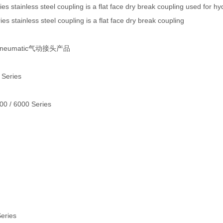
s stainless steel coupling is a flat face dry break coupling used for hyd
s stainless steel coupling is a flat face dry break coupling
 Pneumatic气动接头产品
 Series
000 / 6000 Series
Series