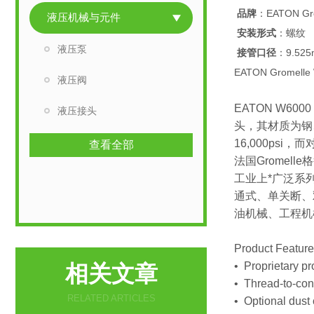
品牌
：EATON Gro
液压机械与元件
安装形式
：螺纹
液压泵
接管口径
：9.52
EATON Gromel
液压阀
EATON W6
液压接头
头，其材质为钢、F
16,000psi，
查看全部
法国Grome
工业上*广泛系列
通式、单关断、双
油机械、工程机
Product Featur
• Proprietary pro
相关文章
• Thread-to-conn
RELATED ARTICLES
• Optional dust