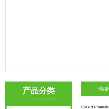
产品分类
详细
PRODUCT CLASSIFICATION
EATON Gromel