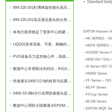
• Standard body
899-220-201杜博林旋转接头高压液压接头的安装、调试与维护技巧
899-220-201高压液压接头的分类和注意事项
EATON Hansen A
各地方政府掀起了智算中心的建设热潮
- HK SERIES – IS
UQD02具有高效、可靠、精确控制温度等优势
- HKFR SERIES –
- H15000 Series 
PVD设备压力监控核心件，高稳定性压力开关现货秒发
- 5600 ISO 7241-
- IA Series ISO 7
数据中心常用制冷剂对比：R410a VS R134a
- H5000 Series
- FF Series – ISO
快速接头5400-S2-8的材质与抗腐蚀性探讨
- MLFF Series
5400-S5-8制冷行业用快速接头提升系统稳定性与操作便捷性
- FFCup Series
- MLDB Series
数据中心用防火阻燃液冷EPDM橡胶软管-UL94 V0认证
- EATON WQF Seri