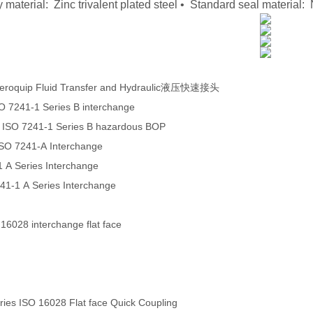
 material: Zinc trivalent plated steel • Standard seal materi
eroquip Fluid Transfer and Hydraulic液压快速接头
O 7241-1 Series B interchange
 ISO 7241-1 Series B hazardous BOP
ISO 7241-A Interchange
1 A Series Interchange
241-1 A Series Interchange
 16028 interchange flat face
es ISO 16028 Flat face Quick Coupling