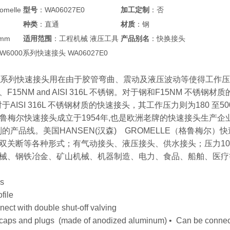
melle
型号
：WA06027E0
加工定制
：否
种类
：直通
材质
：钢
5mm
适用范围
：工程机械 液压工具
产品别名
：快换接头
le W6000系列快速接头 WA06027E0
000 系列快速接头用在由于胶管弯曲、震动及液压波动等使得工作
15NM and AISI 316L 不锈钢。对于钢和F15NM 不锈钢材质的
而对于AISI 316L 不锈钢材质的快速接头，其工作压力则为180 至500 
lle格鲁梅尔快速接头成立于1954年,也是欧洲老牌的快速接头生
的产品线。美国HANSEN(汉森) GROMELLE（格鲁梅尔）
关断等各种形式；有气动接头、液压接头、供水接头；压力10bar、100
械、钢铁冶金、矿山机械、机器制造、电力、食品、船舶、医疗
es
file
ect with double shut-off valving
 caps and plugs (made of anodized aluminum) • Can be connec