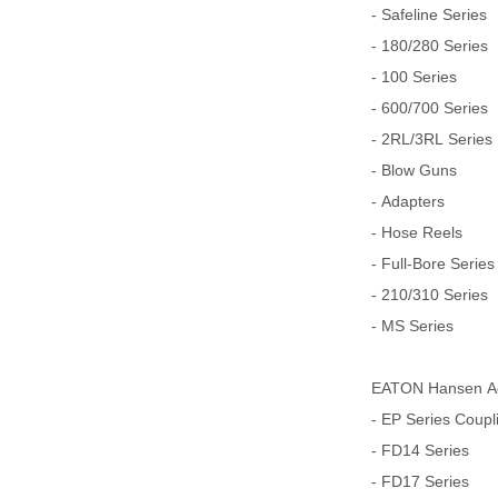
- Safeline Series
- 180/280 Series
- 100 Series
- 600/700 Series
- 2RL/3RL Series
- Blow Guns
- Adapters
- Hose Reels
- Full-Bore Series
- 210/310 Series
- MS Series
EATON Hansen Aer
- EP Series Coupl
- FD14 Series
- FD17 Series