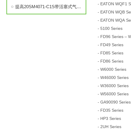
- EATON WQF1 Ser
提高20SM4071-C1S带活塞式气动执行器中压针阀性能的技巧
- EATON WQB Seri
- EATON WQA Seri
- 5100 Series
- FD96 Series – 
- FD49 Series
- FD85 Series
- FD86 Series
- W6000 Series
- W46000 Series
- W36000 Series
- W56000 Series
- GA90090 Series
- FD35 Series
- HP3 Series
- 2UH Series