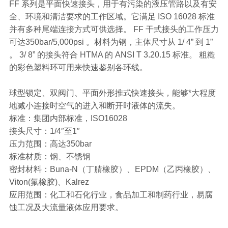
FF 系列是平面快速接头，用于有污染的液压管路以及有安
全、环境和清洁要求的工作区域。它满足 ISO 16028 标准
并有多种尾端连接方式可供选择。 FF 干式接头的工作压力
可达350bar/5,000psi 。材料为钢，主体尺寸从 1/ 4” 到 1”
。 3/ 8” 的接头符合 HTMA 的 ANSI T 3.20.15 标准。 粗糙
的彩色塑料环可用来快速鉴别各环线。
球型锁定、双阀门、平面外形推式快速接头，能够*大程度
地减小连接时空气的进入和断开时液体的流失。
标准：集团内部标准，ISO16028
接头尺寸：1/4″至1″
压力范围：高达350bar
标准材质：钢、不锈钢
密封材料：Buna-N（丁腈橡胶）、EPDM（乙丙橡胶）、
Viton(氟橡胶)、Kalrez
应用范围：化工和石化行业，食品加工和制药行业，易腐
蚀工况及大流量液体应用要求。