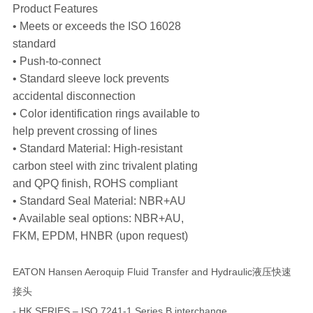
Product Features
• Meets or exceeds the ISO 16028
standard
• Push-to-connect
• Standard sleeve lock prevents
accidental disconnection
• Color identification rings available to
help prevent crossing of lines
• Standard Material: High-resistant
carbon steel with zinc trivalent plating
and QPQ finish, ROHS compliant
• Standard Seal Material: NBR+AU
• Available seal options: NBR+AU,
FKM, EPDM, HNBR (upon request)
EATON Hansen Aeroquip Fluid Transfer and Hydraulic液压快速
接头
- HK SERIES – ISO 7241-1 Series B interchange