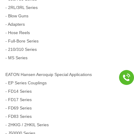
- 2RL/3RL Series
- Blow Guns
- Adapters
- Hose Reels
- Full-Bore Series
- 210/310 Series
- MS Series
EATON Hansen Aeroquip Special Applications
- EP Series Couplings
- FD14 Series
- FD17 Series
- FD69 Series
- FD83 Series
- 2HKIG / 2HKIL Series
- J50000 Series