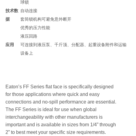
球锁
技术数
自动连接
据
套筒锁机构可避免意外断开
优秀的压力性能
液压回路
应用
可连接到液压泵、千斤顶、分配器、起重设备附件和运输
设备上
Eaton’s FF Series flat face is specifically designed
for those applications where quick and easy
connections and no-spill performance are essential.
The FF Series is ideal for use when global
interchangeability with other manufacturers is
important and is available in sizes from 1/4” through
2” to best meet your specific size requirements.