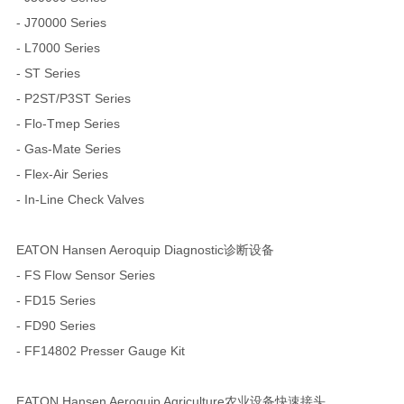
- J70000 Series
- L7000 Series
- ST Series
- P2ST/P3ST Series
- Flo-Tmep Series
- Gas-Mate Series
- Flex-Air Series
- In-Line Check Valves
EATON Hansen Aeroquip Diagnostic诊断设备
- FS Flow Sensor Series
- FD15 Series
- FD90 Series
- FF14802 Presser Gauge Kit
EATON Hansen Aeroquip Agriculture农业设备快速接头