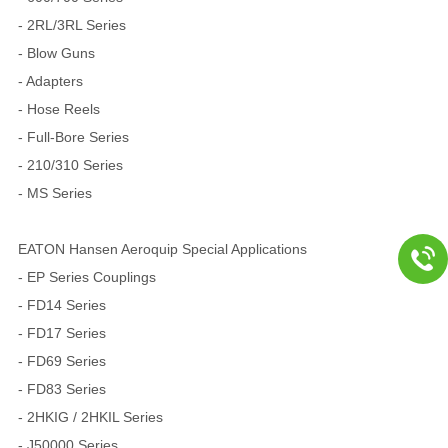
- 2RL/3RL Series
- Blow Guns
- Adapters
- Hose Reels
- Full-Bore Series
- 210/310 Series
- MS Series
EATON Hansen Aeroquip Special Applications
- EP Series Couplings
- FD14 Series
- FD17 Series
- FD69 Series
- FD83 Series
- 2HKIG / 2HKIL Series
- J50000 Series