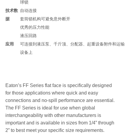
球锁
技术数
自动连接
据
套筒锁机构可避免意外断开
优秀的压力性能
液压回路
应用
可连接到液压泵、千斤顶、分配器、起重设备附件和运输
设备上
Eaton’s FF Series flat face is specifically designed
for those applications where quick and easy
connections and no-spill performance are essential.
The FF Series is ideal for use when global
interchangeability with other manufacturers is
important and is available in sizes from 1/4” through
2” to best meet your specific size requirements.