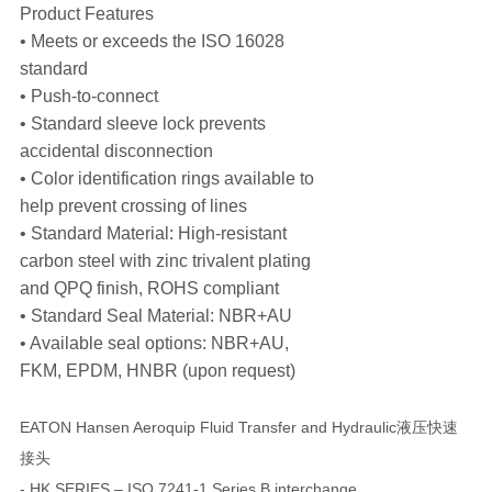
Product Features
• Meets or exceeds the ISO 16028
standard
• Push-to-connect
• Standard sleeve lock prevents
accidental disconnection
• Color identification rings available to
help prevent crossing of lines
• Standard Material: High-resistant
carbon steel with zinc trivalent plating
and QPQ finish, ROHS compliant
• Standard Seal Material: NBR+AU
• Available seal options: NBR+AU,
FKM, EPDM, HNBR (upon request)
EATON Hansen Aeroquip Fluid Transfer and Hydraulic液压快速
接头
- HK SERIES – ISO 7241-1 Series B interchange