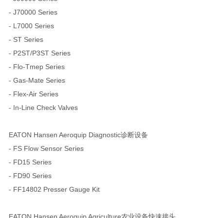
- J70000 Series
- L7000 Series
- ST Series
- P2ST/P3ST Series
- Flo-Tmep Series
- Gas-Mate Series
- Flex-Air Series
- In-Line Check Valves
EATON Hansen Aeroquip Diagnostic诊断设备
- FS Flow Sensor Series
- FD15 Series
- FD90 Series
- FF14802 Presser Gauge Kit
EATON Hansen Aeroquip Agriculture农业设备快速接头