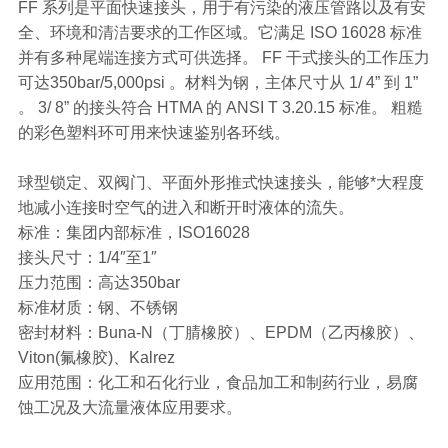
FF 系列是平面快速接头，用于有污染的液压管路以及有安
全、环境和清洁要求的工作区域。它满足 ISO 16028 标准
并有多种尾端连接方式可供选择。 FF 干式接头的工作压力
可达350bar/5,000psi 。材料为钢，主体尺寸从 1/ 4” 到 1”
。 3/ 8” 的接头符合 HTMA 的 ANSI T 3.20.15 标准。 粗糙
的彩色塑料环可用来快速鉴别各环线。
球型锁定、双阀门、平面外形推式快速接头，能够*大程度
地减小连接时空气的进入和断开时液体的流失。
标准：集团内部标准，ISO16028
接头尺寸：1/4″至1″
压力范围：高达350bar
标准材质：钢、不锈钢
密封材料：Buna-N（丁腈橡胶）、EPDM（乙丙橡胶）、
Viton(氟橡胶)、Kalrez
应用范围：化工和石化行业，食品加工和制药行业，易腐
蚀工况及大流量液体应用要求。