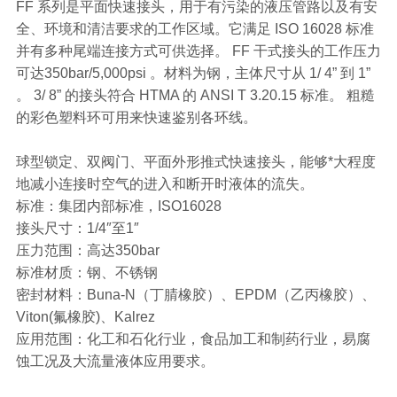
FF 系列是平面快速接头，用于有污染的液压管路以及有安
全、环境和清洁要求的工作区域。它满足 ISO 16028 标准
并有多种尾端连接方式可供选择。 FF 干式接头的工作压力
可达350bar/5,000psi 。材料为钢，主体尺寸从 1/ 4” 到 1”
。 3/ 8” 的接头符合 HTMA 的 ANSI T 3.20.15 标准。 粗糙
的彩色塑料环可用来快速鉴别各环线。
球型锁定、双阀门、平面外形推式快速接头，能够*大程度
地减小连接时空气的进入和断开时液体的流失。
标准：集团内部标准，ISO16028
接头尺寸：1/4″至1″
压力范围：高达350bar
标准材质：钢、不锈钢
密封材料：Buna-N（丁腈橡胶）、EPDM（乙丙橡胶）、
Viton(氟橡胶)、Kalrez
应用范围：化工和石化行业，食品加工和制药行业，易腐
蚀工况及大流量液体应用要求。