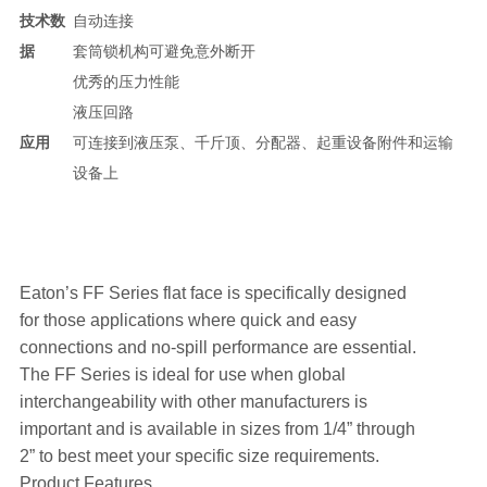
技术数
自动连接
据
套筒锁机构可避免意外断开
优秀的压力性能
液压回路
应用
可连接到液压泵、千斤顶、分配器、起重设备附件和运输
设备上
Eaton’s FF Series flat face is specifically designed
for those applications where quick and easy
connections and no-spill performance are essential.
The FF Series is ideal for use when global
interchangeability with other manufacturers is
important and is available in sizes from 1/4” through
2” to best meet your specific size requirements.
Product Features