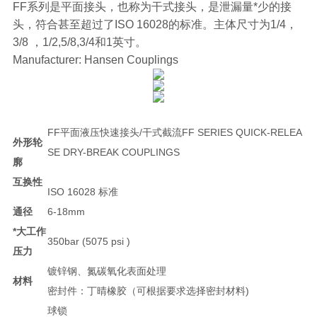
FF系列是平面接头，也称为干式接头，是泄漏量*少的接
头，符合甚至超过了ISO 16028的标准。主体尺寸为1/4，
3/8 ，1/2,5/8,3/4和1英寸。
Manufacturer: Hansen Couplings
FF平面液压快速接头/干式截流FF SERIES QUICK-RELEA
外形轮
SE DRY-BREAK COUPLINGS
廓
互换性
ISO 16028 标准
通径
6-18mm
*大工作
350bar (5075 psi )
压力
镀锌钢、氮碳氧化表面处理
材料
密封件：丁晴橡胶（可根据要求选择密封材料)
球锁