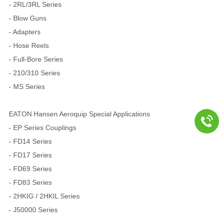
- 2RL/3RL Series
- Blow Guns
- Adapters
- Hose Reels
- Full-Bore Series
- 210/310 Series
- MS Series
EATON Hansen Aeroquip Special Applications
- EP Series Couplings
- FD14 Series
- FD17 Series
- FD69 Series
- FD83 Series
- 2HKIG / 2HKIL Series
- J50000 Series