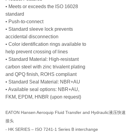
• Meets or exceeds the ISO 16028
standard
• Push-to-connect
• Standard sleeve lock prevents
accidental disconnection
• Color identification rings available to
help prevent crossing of lines
• Standard Material: High-resistant
carbon steel with zinc trivalent plating
and QPQ finish, ROHS compliant
• Standard Seal Material: NBR+AU
• Available seal options: NBR+AU,
FKM, EPDM, HNBR (upon request)
EATON Hansen Aeroquip Fluid Transfer and Hydraulic液压快速
接头
- HK SERIES – ISO 7241-1 Series B interchange